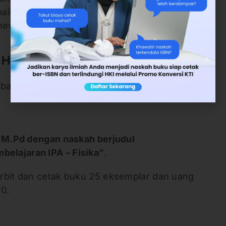
aik maupun 10 naskah terpilih yang berhak
mewa.
Hibah Deepublish 2022
ibah Deepublish 2022
, M.Pd dengan naskah berjudul
lajaran IPA – Fisika”
.
rbit dan cetak buku 25 eksemplar dan uang
0.