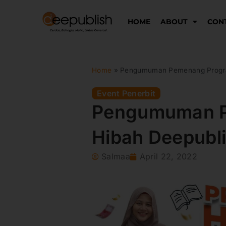
Lewati
ke
HOME
ABOUT
CON
konten
Home
»
Pengumuman Pemenang Progra
Event Penerbit
Pengumuman 
Hibah Deepubl
Salmaa
April 22, 2022