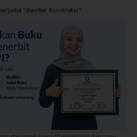
berjudul “Gambar Konstruksi“
rbit dan cetak buku 10 eksemplar dan uang