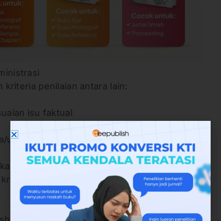
inistrasi
kriteria penilaian antara lain:
uaian isu faktual
a/unsur buku,
an terbit,
kriteria lainnya (pertimbangan dewan
.
blish mengumumkan para pemenang yang