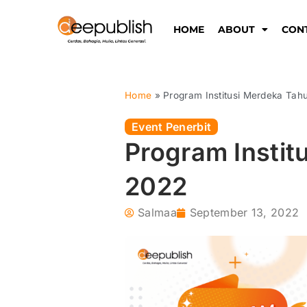
Lewati
ke
HOME
ABOUT
CON
konten
Home
»
Program Institusi Merdeka Tah
Event Penerbit
Program Instit
2022
Salmaa
September 13, 2022