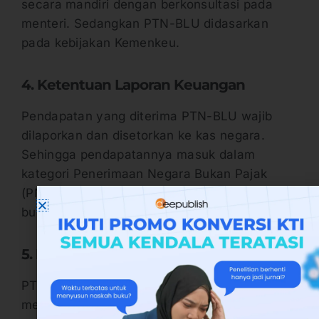
secara mandiri dengan berkonsultasi pada
menteri. Sedangkan PTN-BLU didasarkan
pada kebijakan Kemenkeu.
4. Ketentuan Laporan Keuangan
Pendapatan yang diterima PTN-BLU wajib
dilaporkan dan disetorkan ke kas negara.
Sehingga pendapatannya masuk dalam
kategori Penerimaan Negara Bukan Pajak
(PNBP). Sedangkan pendapatan PTN-BH
bukan PNBP.
5. Penyelenggaraan Program Studi
PTN-BH memiliki kemandirian dalam
membuka maupun menutup suatu program