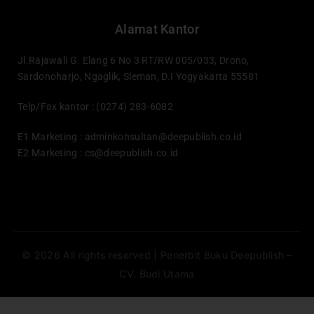
Alamat Kantor
Jl.Rajawali G. Elang 6 No 3 RT/RW 005/033, Drono,
Sardonoharjo, Ngaglik, Sleman, D.I Yogyakarta 55581
Telp/Fax kantor : (0274) 283-6082
E1 Marketing :
adminkonsultan@deepublish.co.id
E2 Marketing :
cs@deepublish.co.id
© 2026 All rights reserved | Penerbit Buku Deepublish –
CV. Budi Utama