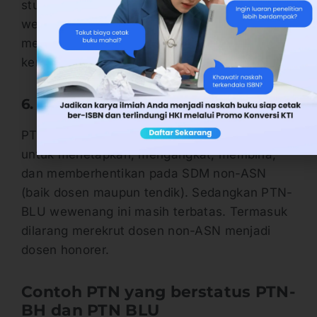
studi. Sedangkan pada PTN-BLU hak dan
wewenang ini tidak dimiliki. Sehingga masih
mengikuti kebijakan Kemdiktisiantek dan
kementerian lain yang menaungi.
6. Pengelolaan SDM
PTN-BH secara umum memiliki wewenang
untuk menetapkan, mengangkat, membina,
dan memberhentikan pada SDM non-ASN
(baik dosen maupun tendik). Sedangkan PTN-
BLU wewenang ini masih terbatas. Termasuk
dilarang merekrut dosen non-ASN menjadi
dosen honorer.
Contoh PTN yang berstatus PTN-
BH dan PTN BLU