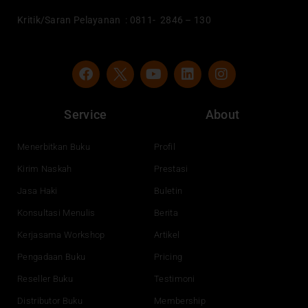
Kritik/Saran Pelayanan : 0811- 2846 – 130
F
Y
L
I
a
o
i
n
c
u
n
s
e
t
k
t
Service
About
b
u
e
a
o
b
d
g
o
e
i
r
Menerbitkan Buku
Profil
k
n
a
Kirim Naskah
Prestasi
m
Jasa Haki
Buletin
Konsultasi Menulis
Berita
Kerjasama Workshop
Artikel
Pengadaan Buku
Pricing
Reseller Buku
Testimoni
Distributor Buku
Membership