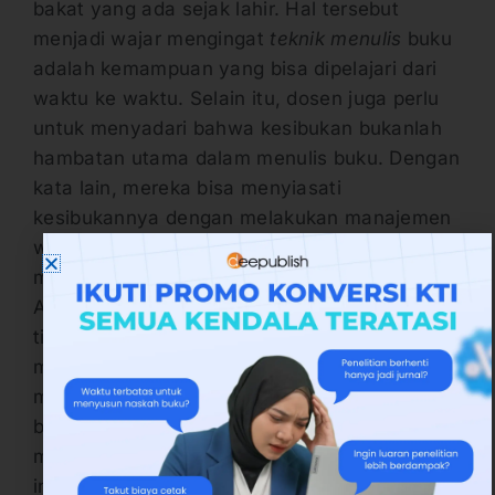
bakat yang ada sejak lahir. Hal tersebut
menjadi wajar mengingat
teknik menulis
buku
adalah kemampuan yang bisa dipelajari dari
waktu ke waktu. Selain itu, dosen juga perlu
untuk menyadari bahwa kesibukan bukanlah
hambatan utama dalam menulis buku. Dengan
kata lain, mereka bisa menyiasati
kesibukannya dengan melakukan manajemen
waktu dimana mereka bisa meluangkan 5-10
menit untuk menulis buku setiap harinya.
Apabila hal tersebut bisa dilakukan, maka
tidak ada alasan lagi bagi dosen untuk tidak
menulis buku karena kesibukannya. Terakhir,
mengerjakan proyek bukanlah hal yang salah
bagi dosen. Penemuan-penemuan yang
menarik tersebut juga justru bisa dijadikan
inspirasi baru bagi dosen untuk menulis buku.