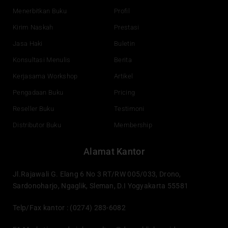
o
b
d
g
o
e
i
r
Menerbitkan Buku
Profil
k
n
a
Kirim Naskah
Prestasi
m
Jasa Haki
Buletin
Konsultasi Menulis
Berita
Kerjasama Workshop
Artikel
Pengadaan Buku
Pricing
Reseller Buku
Testimoni
Distributor Buku
Membership
Alamat Kantor
Jl.Rajawali G. Elang 6 No 3 RT/RW 005/033, Drono,
Sardonoharjo, Ngaglik, Sleman, D.I Yogyakarta 55581
Telp/Fax kantor : (0274) 283-6082