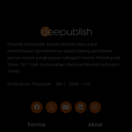
Penerbit Deepublish adalah penerbit buku yang
memfokuskan penerbitannya dalam bidang pendidikan,
pernah meraih penghargaan sebagai Penerbit Terbaik pada
Tahun 2017 oleh
Perpustakaan Nasional Republik Indonesia
(PNRI).
Kritik/Saran Pelayanan : 0811- 2846 – 130
F
Y
L
I
a
o
i
n
c
u
n
s
e
t
k
t
Service
About
b
u
e
a