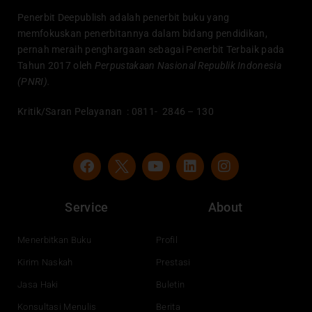
Penerbit Deepublish adalah penerbit buku yang
memfokuskan penerbitannya dalam bidang pendidikan,
pernah meraih penghargaan sebagai Penerbit Terbaik pada
Tahun 2017 oleh
Perpustakaan Nasional Republik Indonesia
(PNRI).
Kritik/Saran Pelayanan : 0811- 2846 – 130
F
Y
L
I
a
o
i
n
c
u
n
s
e
t
k
t
Service
About
b
u
e
a
o
b
d
g
o
e
i
r
Menerbitkan Buku
Profil
k
n
a
Kirim Naskah
Prestasi
m
Jasa Haki
Buletin
Konsultasi Menulis
Berita