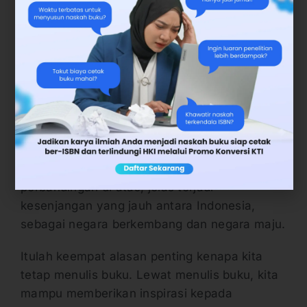
baca 0 judul buku.
Kecilnya minat baca di Indonesia ini
bertolakbelakang dengan minat menonton
televisi. Badan Pusat Statistik (BPS) tahun
2012 penduduk di Indonesia usia 10 tahun ke
atas memiliki minat menonton televisi lebih
besar, yaitu 91,68%. Sebaliknya, kesadaran
membaca, terutama membaca surat kabar,
buku dan majalah hanya 17,66%. Dari
perbandingan di atas, jelas terjadi
kesenjangan yang jauh antara Indonesia,
sebagai negara berkembang dan negara maju.
Itulah keempat alasan penting kenapa kita
tetap menulis buku. Lewat menulis buku, kita
mampu memberikan inspirasi kepada