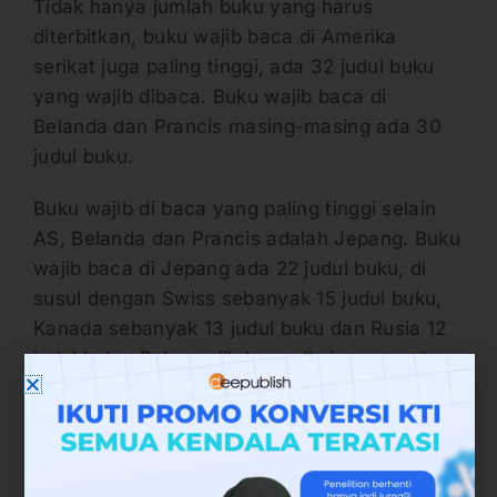
Tidak hanya jumlah buku yang harus
diterbitkan, buku wajib baca di Amerika
serikat juga paling tinggi, ada 32 judul buku
yang wajib dibaca. Buku wajib baca di
Belanda dan Prancis masing-masing ada 30
judul buku.
Buku wajib di baca yang paling tinggi selain
AS, Belanda dan Prancis adalah Jepang. Buku
wajib baca di Jepang ada 22 judul buku, di
susul dengan Swiss sebanyak 15 judul buku,
Kanada sebanyak 13 judul buku dan Rusia 12
judul buku. Buku wajib baca di singapura dan
Brunai dibandingkan negara lain lebih kecil,
yaitu hanya 7 judul buku untuk Brunai, dan 6
judul buku di Thailand. Sedangkan di
Indonesia paling memprihatinkan, buku wajib