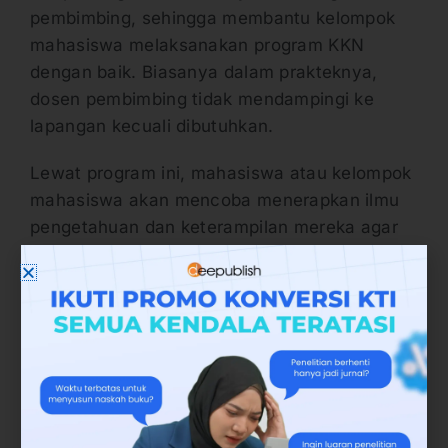
pembimbing, sehingga membantu kelompok
mahasiswa melaksanakan program KKN
dengan baik. Biasanya dalam prakteknya,
dosen pembimbing tidak mendampingi ke
lapangan kecuali dibutuhkan.
Lewat program ini, mahasiswa atau kelompok
mahasiswa akan mencoba menerapkan ilmu
pengetahuan dan keterampilan mereka agar
bermanfaat bagi masyarakat.
Bentuk kegiatannya juga sama seperti
kegiatan pengabdian masyarakat oleh dosen.
Misalnya dalam bentuk kegiatan pendidikan,
pelayanan, dan lain sebagainya meskipun
tidak terlalu kompleks.