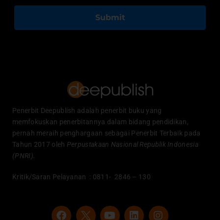
Submit
Penerbit Deepublish adalah penerbit buku yang
memfokuskan penerbitannya dalam bidang pendidikan,
pernah meraih penghargaan sebagai Penerbit Terbaik pada
Tahun 2017 oleh
Perpustakaan Nasional Republik Indonesia
(PNRI).
Kritik/Saran Pelayanan : 0811- 2846 – 130
F
Y
L
I
a
o
i
n