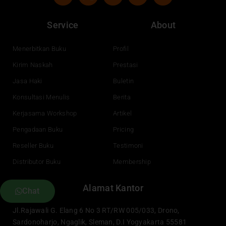
c
u
n
s
e
t
k
t
Service
About
b
u
e
a
o
b
d
g
o
e
i
r
Menerbitkan Buku
Profil
k
n
a
Kirim Naskah
Prestasi
m
Jasa Haki
Buletin
Konsultasi Menulis
Berita
Kerjasama Workshop
Artikel
Pengadaan Buku
Pricing
Reseller Buku
Testimoni
Distributor Buku
Membership
Alamat Kantor
Chat
Jl.Rajawali G. Elang 6 No 3 RT/RW 005/033, Drono,
Sardonoharjo, Ngaglik, Sleman, D.I Yogyakarta 55581