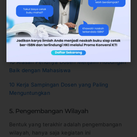
Baca Juga:
Langkah Mudah Membuat Jurnal Ilmiah Bagi
Dosen
Berikut ini Tips Menulis Buku Referensi
dengan Tim Dosen
10 Alasan Perlunya Dosen Menjalin Hubungan
Baik dengan Mahasiswa
10 Kerja Sampingan Dosen yang Paling
Menguntungkan
5. Pengembangan Wilayah
Bentuk yang terakhir adalah pengembangan
wilayah, hanya saja kegiatan ini