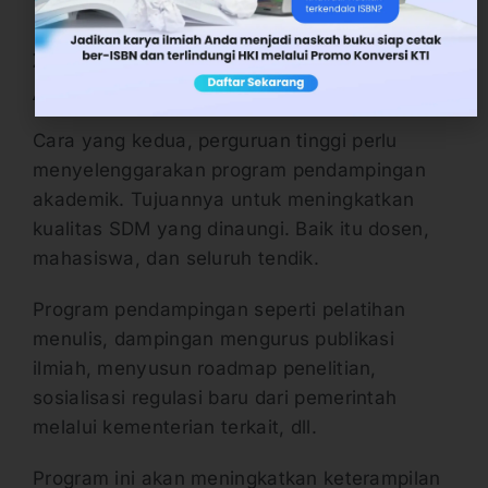
2. Membuat Program Pendampingan
Akademik
Cara yang kedua, perguruan tinggi perlu
menyelenggarakan program pendampingan
akademik. Tujuannya untuk meningkatkan
kualitas SDM yang dinaungi. Baik itu dosen,
mahasiswa, dan seluruh tendik.
Program pendampingan seperti pelatihan
menulis, dampingan mengurus publikasi
ilmiah, menyusun roadmap penelitian,
sosialisasi regulasi baru dari pemerintah
melalui kementerian terkait, dll.
Program ini akan meningkatkan keterampilan