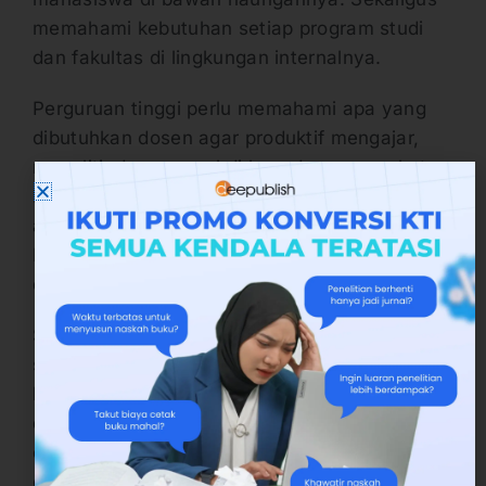
memahami kebutuhan setiap program studi
dan fakultas di lingkungan internalnya.
Perguruan tinggi perlu memahami apa yang
dibutuhkan dosen agar produktif mengajar,
meneliti, dan mengabdi kepada masyarakat.
Kemudian, apa yang dibutuhkan mahasiswa
agar aktif belajar, ikut penelitian dosen, dll.
Begitu seterusnya dengan kebutuhan prodi
dan fakultas.
Sehingga perguruan tinggi memahami apa
saja yang harus dilakukan untuk memenuhi
kebutuhan akademik tersebut. Bisakah
dipenuhi mandiri, atau harus berkolaborasi
dengan perguruan tinggi lain atau pihak
eksternal.