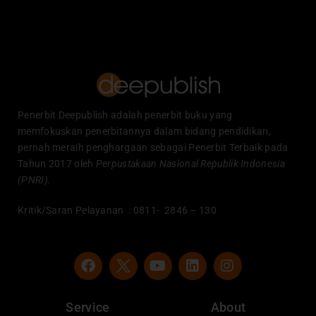
Penerbit Deepublish adalah penerbit buku yang
memfokuskan penerbitannya dalam bidang pendidikan,
pernah meraih penghargaan sebagai Penerbit Terbaik pada
Tahun 2017 oleh
Perpustakaan Nasional Republik Indonesia
(PNRI).
Kritik/Saran Pelayanan : 0811- 2846 – 130
F
Y
L
I
a
o
i
n
c
u
n
s
e
t
k
t
Service
About
b
u
e
a