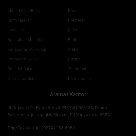
o
b
d
g
o
e
i
r
Menerbitkan Buku
Profil
k
n
a
Kirim Naskah
Prestasi
m
Jasa Haki
Buletin
Konsultasi Menulis
Berita
Kerjasama Workshop
Artikel
Pengadaan Buku
Pricing
Reseller Buku
Testimoni
Distributor Buku
Membership
Alamat Kantor
Jl.Rajawali G. Elang 6 No 3 RT/RW 005/033, Drono,
Sardonoharjo, Ngaglik, Sleman, D.I Yogyakarta 55581
Telp/Fax kantor : (0274) 283-6082