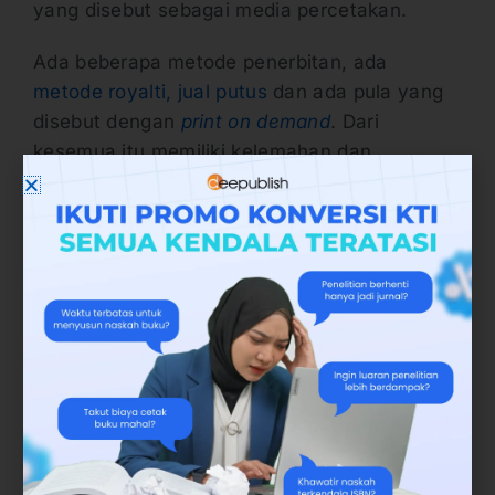
yang disebut sebagai media percetakan.
Ada beberapa metode penerbitan, ada
metode royalti, jual putus
dan ada pula yang
disebut dengan
print on demand
. Dari
kesemua itu memiliki kelemahan dan
kelebihan. Di sana, penulis akan mendapatkan
banyak fasilitas dan honor. Tentu saja, bentuk
honor dan fasilitas berapa dan seperti apa
tergantung kebijakan dari masing-masing
penerbit. Setiap penerbit memiliki ketentuan
berbeda-beda.
Setiap penerbit juga memiliki karakter yang
berbeda-beda. Jadi, tidak ada salahnya
sebelum menawarkan naskah ke penerbit,
mempelajari terlebih dahulu penerbit yang