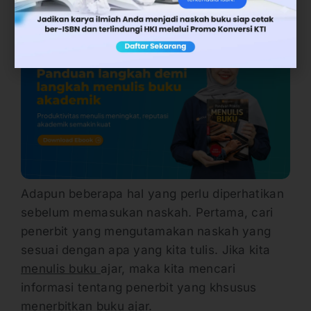
hendak disasar.
Adapun beberapa hal yang perlu diperhatikan
sebelum memasukan naskah. Pertama, cari
penerbit yang mengutamakan naskah yang
sesuai dengan apa yang kita tulis. Jika kita
menulis buku
ajar, maka kita mencari
informasi tentang penerbit yang khsusus
menerbitkan buku ajar.