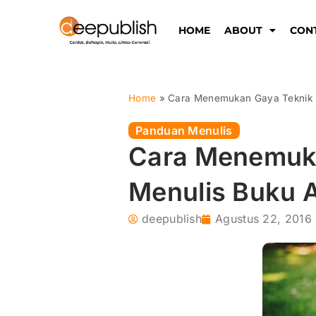
Lewati
ke
HOME
ABOUT
CON
konten
Home
»
Cara Menemukan Gaya Teknik 
Panduan Menulis
Cara Menemuk
Menulis Buku 
deepublish
Agustus 22, 2016