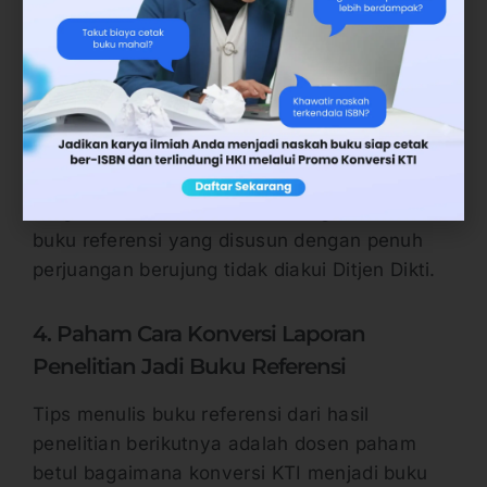
dan aspek lainnya. Membaca panduan sangat
penting agar sejak awal naskah buku referensi
memenuhi ketentuan atau aturan yang
berlaku.
Sehingga bisa diklaim dalam BKD dan masuk
penilaian angka kredit untuk kenaikan jabatan
fungsional. Dosen tentu tidak ingin naskah
buku referensi yang disusun dengan penuh
perjuangan berujung tidak diakui Ditjen Dikti.
4. Paham Cara Konversi Laporan
Penelitian Jadi Buku Referensi
Tips menulis buku referensi dari hasil
penelitian berikutnya adalah dosen paham
betul bagaimana konversi KTI menjadi buku