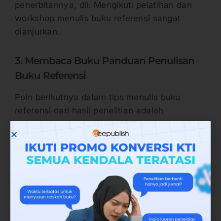
penerbitannya, dll. Mengikuti pelatihan dan
workshop menulis buku referensi sangat
dianjurkan.
3. Membaca Buku Panduan Penulisan
Buku Referensi
Poin berikutnya dalam tips menulis buku
referensi dari hasil penelitian adalah
membaca buku panduan. Umumnya
perguruan tinggi yang menaungi dosen
menerbitkan buku panduan penulisan buku
referensi. Begitu juga buku ilmiah lain.
Isi panduan memaparkan ketentuan dari
format penulisan, sistematika atau struktur
naskah, standar Ditjen Dikti dalam penerbitan,