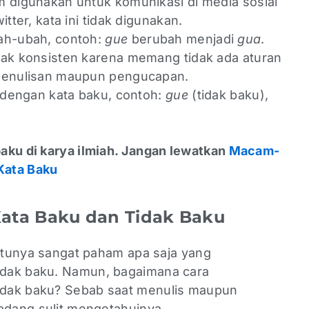
 digunakan untuk komunikasi di media sosial
tter, kata ini tidak digunakan.
ah-ubah, contoh:
gue
berubah menjadi
gua
.
ak konsisten karena memang tidak ada aturan
penulisan maupun pengucapan.
a dengan kata baku, contoh:
gue
(tidak baku),
aku di karya ilmiah. Jangan lewatkan
Macam-
Kata Baku
ata Baku dan Tidak Baku
entunya sangat paham apa saja yang
dak baku. Namun, bagaimana cara
dak baku? Sebab saat menulis maupun
kadang sulit mengetahuinya.