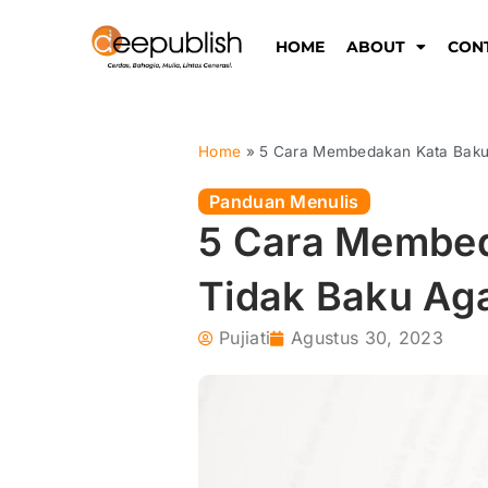
Lewati
ke
HOME
ABOUT
CON
konten
Home
»
5 Cara Membedakan Kata Baku 
Panduan Menulis
5 Cara Membed
Tidak Baku Aga
Pujiati
Agustus 30, 2023