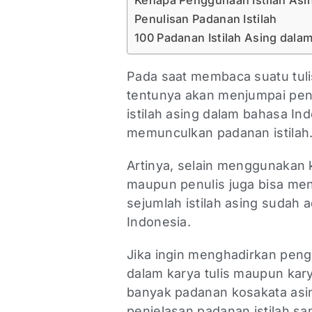
Kenapa Penggunaan Istilah As
Penulisan Padanan Istilah
100 Padanan Istilah Asing dala
Pada saat membaca suatu tul
tentunya akan menjumpai pen
istilah asing dalam bahasa In
memunculkan padanan istilah
Artinya, selain menggunakan 
maupun penulis juga bisa men
sejumlah istilah asing sudah
Indonesia.
Jika ingin menghadirkan pen
dalam karya tulis maupun kary
banyak padanan kosakata asin
penjelasan padanan istilah sa