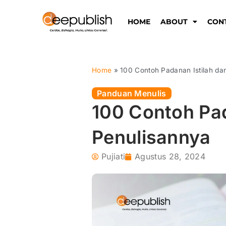
Lewati
ke
HOME
ABOUT
CON
konten
Home
»
100 Contoh Padanan Istilah da
Panduan Menulis
100 Contoh Pad
Penulisannya
Pujiati
Agustus 28, 2024