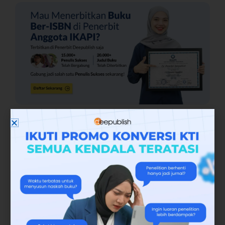
Dulunya, platform ini menyediakan paket
gratis dengan keterbatasan fitur. Namun,
ketika artikel ini disusun sudah ada perubahan
kebijakan. Akses gratis ke fitur Chat AI hanya
bisa dilakukan sekali. Sistem otomatis akan
menyarankan upgrade ke paket berbayar.
Jadi, sebelum berlangganan pastikan untuk
mengenal apa itu Blackbox AI. Termasuk juga