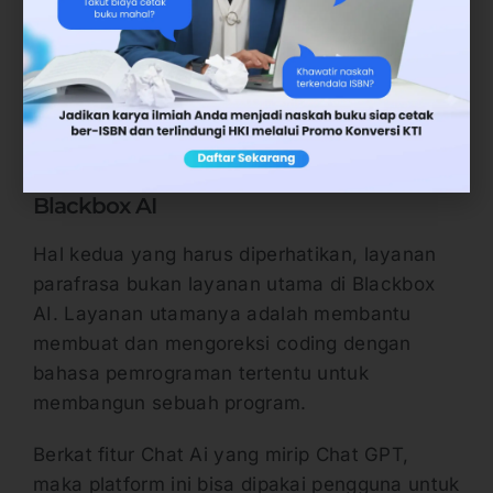
fitur-fitur yang disediakan dan bisa digunakan
untuk kebutuhan apa. Sehingga platform
digunakan dengan optimal dan tidak hanya
bayar mahal tapi tidak terpakai.
2. Parafrasa Bukan Layanan Utama
Blackbox AI
Hal kedua yang harus diperhatikan, layanan
parafrasa bukan layanan utama di Blackbox
AI. Layanan utamanya adalah membantu
membuat dan mengoreksi coding dengan
bahasa pemrograman tertentu untuk
membangun sebuah program.
Berkat fitur Chat Ai yang mirip Chat GPT,
maka platform ini bisa dipakai pengguna untuk