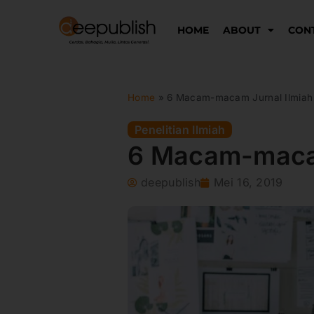
Lewati
ke
HOME
ABOUT
CON
konten
Home
»
6 Macam-macam Jurnal Ilmiah
Penelitian Ilmiah
6 Macam-macam
deepublish
Mei 16, 2019