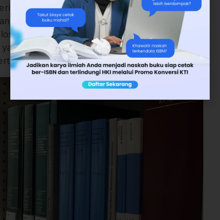
tahukan teknis penulisan jurnal dan waktu
 yang masuk akan di seleksi oleh tim
los akan dikonfirmasi oleh tim ke penulis,
yang lolos seleksi, nantinya akan
rta lain.