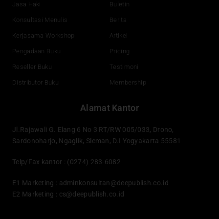
Jasa Haki
Buletin
Konsultasi Menulis
Berita
Kerjasama Workshop
Artikel
Pengadaan Buku
Pricing
Reseller Buku
Testimoni
Distributor Buku
Membership
Alamat Kantor
Jl.Rajawali G. Elang 6 No 3 RT/RW 005/033, Drono,
Sardonoharjo, Ngaglik, Sleman, D.I Yogyakarta 55581
Telp/Fax kantor : (0274) 283-6082
E1 Marketing :
adminkonsultan@deepublish.co.id
E2 Marketing :
cs@deepublish.co.id