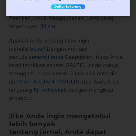
Anda untuk lebih berhati-hati ketika hendak
memasukan makalah ke jurnal tertentu.
Pastikan untuk menggunakan jurnal yang
terpercaya. (
Elisa
)
Apakah Anda sedang atau ingin
menulis
buku
? Dengan menjadi
penulis
penerbit buku
Deepublish, buku Anda
kami terbitkan secara GRATIS. Anda cukup
mengganti biaya cetak. Silakan isi data diri
dan
DAFTAR JADI PENULIS
atau Anda bisa
langsung
Kirim Naskah
dengan mengikuti
prosedur.
Jika Anda ingin mengetahui
lebih banyak
tentang
jurnal,
Anda dapat