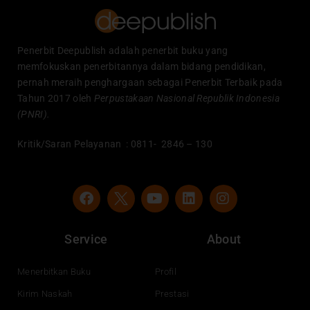
Penerbit Deepublish adalah penerbit buku yang
memfokuskan penerbitannya dalam bidang pendidikan,
pernah meraih penghargaan sebagai Penerbit Terbaik pada
Tahun 2017 oleh
Perpustakaan Nasional Republik Indonesia
(PNRI).
Kritik/Saran Pelayanan : 0811- 2846 – 130
F
Y
L
I
a
o
i
n
c
u
n
s
e
t
k
t
Service
About
b
u
e
a
o
b
d
g
o
e
i
r
Menerbitkan Buku
Profil
k
n
a
Kirim Naskah
Prestasi
m