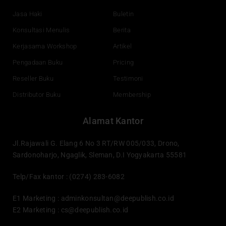
m
Jasa Haki
Buletin
Konsultasi Menulis
Berita
Kerjasama Workshop
Artikel
Pengadaan Buku
Pricing
Reseller Buku
Testimoni
Distributor Buku
Membership
Alamat Kantor
Jl.Rajawali G. Elang 6 No 3 RT/RW 005/033, Drono,
Sardonoharjo, Ngaglik, Sleman, D.I Yogyakarta 55581
Telp/Fax kantor : (0274) 283-6082
E1 Marketing :
adminkonsultan@deepublish.co.id
E2 Marketing :
cs@deepublish.co.id