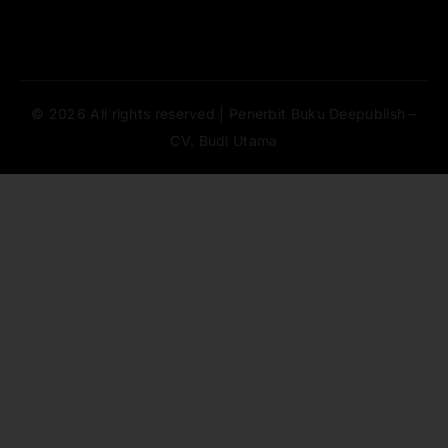
© 2026 All rights reserved | Penerbit Buku Deepublish –
CV. Budi Utama