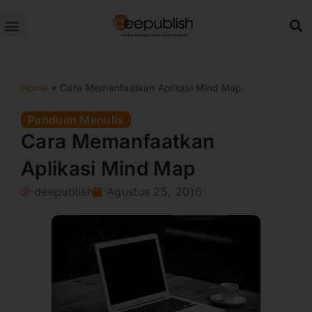
Lewati
ke
konten
Home
»
Cara Memanfaatkan Aplikasi Mind Map
Panduan Menulis
Cara Memanfaatkan
Aplikasi Mind Map
deepublish
Agustus 25, 2016