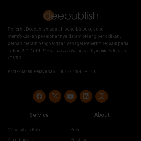
Penerbit Deepublish adalah penerbit buku yang
memfokuskan penerbitannya dalam bidang pendidikan,
pernah meraih penghargaan sebagai Penerbit Terbaik pada
Tahun 2017 oleh
Perpustakaan Nasional Republik Indonesia
(PNRI).
Kritik/Saran Pelayanan : 0811- 2846 – 130
F
Y
L
I
a
o
i
n
c
u
n
s
e
t
k
t
Service
About
b
u
e
a
o
b
d
g
o
e
i
r
Menerbitkan Buku
Profil
k
n
a
Kirim Naskah
Prestasi