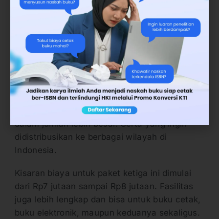
promosi, juga didukung media daring para
mitra seperti Google Play Books, Aksaramaya,
dan Kutubuku.
3. Paket 100 Eksemplar
Pilihan paket penerbitan buku berikutnya
adalah Paket 100 Eksemplar. Paket ini cocok
untuk penulis dan dosen yang ingin mencetak
dalam jumlah lebih besar. Serta yang ingin
didistribusikan ke berbagai wilayah di
Indonesia.
Kisaran biaya untuk paket ketiga ini dimulai
dari Rp7 jutaan sampai Rp8 jutaan. Fasilitas
juga lebih lengkap dan bisa untuk buku cetak,
buku elektronik, maupun keduanya sekaligus.