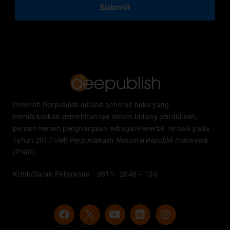
Submit
Penerbit Deepublish adalah penerbit buku yang
memfokuskan penerbitannya dalam bidang pendidikan,
pernah meraih penghargaan sebagai Penerbit Terbaik pada
Tahun 2017 oleh
Perpustakaan Nasional Republik Indonesia
(PNRI).
Kritik/Saran Pelayanan : 0811- 2846 – 130
F
Y
L
I
a
o
i
n
c
u
n
s