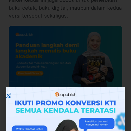
Paket kedua ini juga cocok untuk penerbitan
buku cetak, buku digital, maupun dalam kedua
versi tersebut sekaligus.
Fasilitas dan media pemasaran dalam paket
ini juga lebih beragam dibanding paket
pertama yang dijelaskan sebelumnya.
Fasilitas tambahannya adalah gratis e-ISBN
dan juga e-sertifikat. Sedangkan media