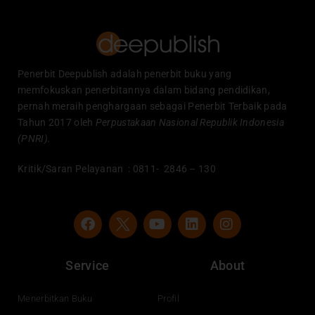
Penerbit Deepublish adalah penerbit buku yang
memfokuskan penerbitannya dalam bidang pendidikan,
pernah meraih penghargaan sebagai Penerbit Terbaik pada
Tahun 2017 oleh
Perpustakaan Nasional Republik Indonesia
(PNRI).
Kritik/Saran Pelayanan : 0811- 2846 – 130
F
Y
L
I
a
o
i
n
c
u
n
s
e
t
k
t
Service
About
b
u
e
a
o
b
d
g
o
e
i
r
Menerbitkan Buku
Profil