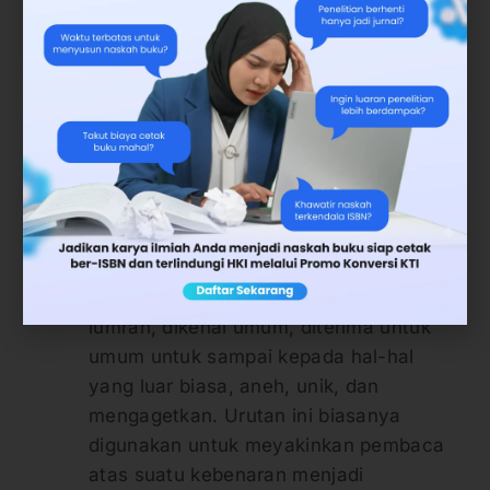
adalah urutan yang digunakan saat
melakukan penelitian khusus terhadap
pemetaan generalitatif. Misalnya:
melakukan penelitian terhadap
lunturnya budaya adat Jawa, lalu
masuk kepada golongan tertentu, dan
akhirnya mencoba menemukan solusi
dari intisari setiap elemen yang
berkaitan.
Urutan biasa luar biasa
, adalah urutan
yang menguraikan hal-hal yang biasa,
lumrah, dikenal umum, diterima untuk
umum untuk sampai kepada hal-hal
yang luar biasa, aneh, unik, dan
mengagetkan. Urutan ini biasanya
digunakan untuk meyakinkan pembaca
atas suatu kebenaran menjadi