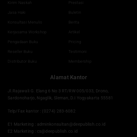
k
n
a
Kirim Naskah
Prestasi
m
Jasa Haki
Buletin
Konsultasi Menulis
Berita
Kerjasama Workshop
Artikel
Pengadaan Buku
Pricing
Reseller Buku
Testimoni
Distributor Buku
Membership
Alamat Kantor
Jl.Rajawali G. Elang 6 No 3 RT/RW 005/033, Drono,
Sardonoharjo, Ngaglik, Sleman, D.I Yogyakarta 55581
Telp/Fax kantor : (0274) 283-6082
E1 Marketing :
adminkonsultan@deepublish.co.id
E2 Marketing :
cs@deepublish.co.id