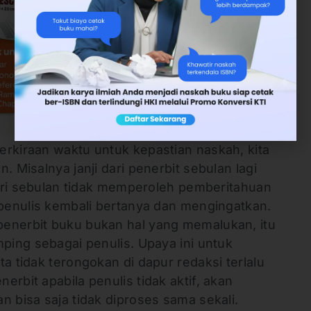
erkiraan waktu untuk kepastian naskah, kita
. Misalnya janji dari penerbit sebulan lagi
 dari sebulan tidak memperoleh pemberitahuan
 penulis kembali bertanya dan mengingatkan.
enerbit buku bukan hal yang memalukan, itu
mping sebagai penulis. Upaya ini untuk
a tidak terongokan di dapur redaksi terlalu
rbit apabila penulis tidak aktif, akan
n bisa saja tidak diproses sama sekali.