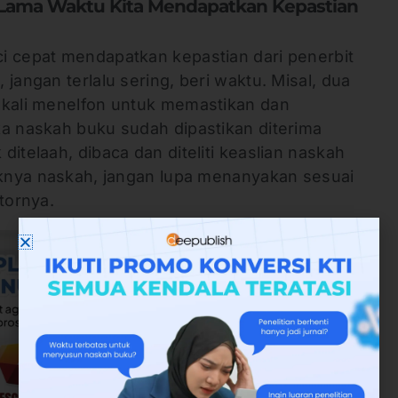
Lama Waktu Kita Mendapatkan Kepastian
i cepat mendapatkan kepastian dari penerbit
jangan terlalu sering, beri waktu. Misal, dua
ekali menelfon untuk memastikan dan
ka naskah buku sudah dipastikan diterima
itelaah, dibaca dan diteliti keaslian naskah
daknya naskah, jangan lupa menanyakan sesuai
tornya.