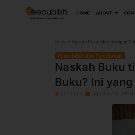
Lewati
ke
HOME
ABOUT
CON
konten
Home
»
Naskah Buku tidak direspon Pe
Penerbitan dan Percetakan
Naskah Buku ti
Buku? Ini yan
deepublish
Agustus 22, 2019