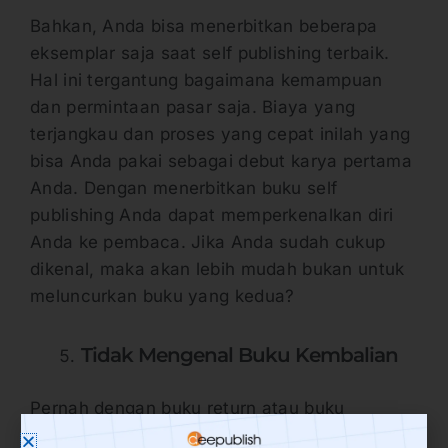
Bahkan, Anda bisa menerbitkan beberapa
eksemplar saja saat self publishing terbaik.
Hal ini tergantung bagaimana kemampuan
dan permintaan pasar saja. Biaya yang
terjangkau dan proses yang cepat inilah yang
bisa Anda pakai sebagai debut karya pertama
Anda. Dengan menerbitkan buku self
publishing Anda dapat memperkenalkan diri
Anda ke pembaca. Jika Anda sudah cukup
dikenal, maka akan lebih mudah bukan untuk
meluncurkan buku yang kedua?
Tidak Mengenal Buku Kembalian
Pernah dengan buku return atau buku
kembalian? Jika belum, sebenarnya sistem