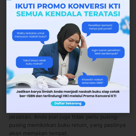
buku kembalian ini biasa terjadi di penerbit
mayor. Hal ini terjadi ketika masa kontrak
buku dengan penulis selesai, namun buku
yang dibuat ternyata tidak laku. Maka buku
tersebut akan direturn. Jadi buku-buku yang
disebarkan di toko buku ditarik dan
dikembalikan ke penerbit asal. Buku-buku
yang tidak laku atau buku yang dikembalikan
dari penjualan ke penerbit inilah yang disebut
dengan buku return.
Nah, sistem seperti ini tidak akan terjadi jika
Anda memutuskan untuk self publishing.
Cukup mencetak ulang setiap kali ada
pesanan. Anda pun juga tidak perlu pusing-
pusing memikirkan buku return, yang pastinya
akan memakan tempat.