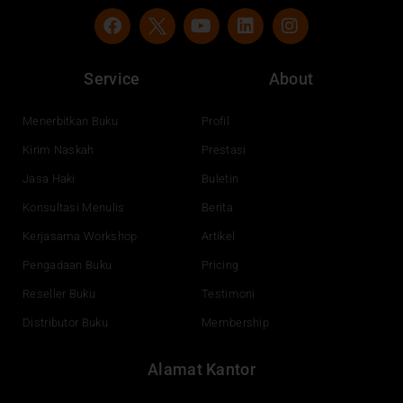
F
Y
L
I
a
o
i
n
c
u
n
s
e
t
k
t
Service
About
b
u
e
a
o
b
d
g
o
e
i
r
Menerbitkan Buku
Profil
k
n
a
Kirim Naskah
Prestasi
m
Jasa Haki
Buletin
Konsultasi Menulis
Berita
Kerjasama Workshop
Artikel
Pengadaan Buku
Pricing
Reseller Buku
Testimoni
Distributor Buku
Membership
Alamat Kantor