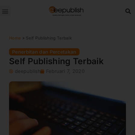
Lewati
ke
konten
Home
»
Self Publishing Terbaik
Penerbitan dan Percetakan
Self Publishing Terbaik
deepublish
Februari 7, 2020