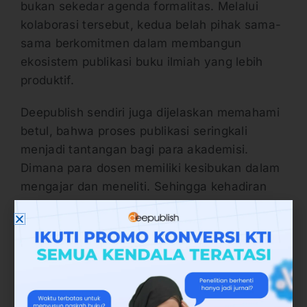
bukan sekedar agenda formalitas. Melalui
kolaborasi tersebut, kedua belah pihak sama-
sama berkomitmen dalam membangun
ekosistem publikasi buku ilmiah yang lebih
produktif.
Deepublish sendiri juga dijelaskan memahami
betul, bahwa proses publikasi seringkali
menjadi tantangan bagi para akademisi.
Dimana para dosen memiliki kesibukan dalam
mengajar dan meneliti. Sehingga kehadiran
mitra yang tepat sangat diperlukan untuk
mempercepat dan memperlancar proses
penerbitan.
Sambutan dari pihak Penerbit Deepublish juga
disampaikan oleh Widya Susilaningrum. Dalam