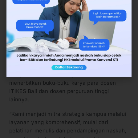
pemaparannya, Widya menjelaskan bahwa
Deepublish bukan hanya menjadi penerbit
buku pendidikan terpercaya dan bisa
diandalkan para dosen.
Deepublish sudah bertransformasi menjadi
mitra strategi publikasi akademik. Disebut
demikian, karena layanan yang disediakan
dan ditujukan kepada para akademisi dibuat
komprehensif. Tidak hanya membantu
menerbitkan buku-buku karya para dosen
ITIKES Bali dan dosen perguruan tinggi
lainnya.
“Kami menjadi mitra strategis kampus melalui
layanan yang komprehensif, mulai dari
pelatihan menulis dan pendampingan naskah,