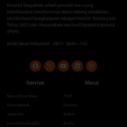
Penerbit Deepublish adalah penerbit buku yang
memfokuskan penerbitannya dalam bidang pendidikan,
pernah meraih penghargaan sebagai Penerbit Terbaik pada
Tahun 2017 oleh
Perpustakaan Nasional Republik Indonesia
(PNRI).
Kritik/Saran Pelayanan : 0811- 2846 – 130
F
Y
L
I
a
o
i
n
c
u
n
s
e
t
k
t
Service
About
b
u
e
a
o
b
d
g
o
e
i
r
Menerbitkan Buku
Profil
k
n
a
Kirim Naskah
Prestasi
m
Jasa Haki
Buletin
Konsultasi Menulis
Berita