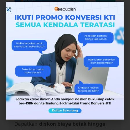
Saat Anda diwajibkan menerbitkan buku,
Anda tak perlu pusing biaya, karena apa?
Penerbit Deepublish akan memberikan
para akademisi potongan harga.
Daftarkan diri Anda di
Promo Gandengan
yang saat ini sedang berlaku.
Biaya menerbitkan buku makin ringan,
ikuti Promo Gandengan!
Dapatkan
diskon biaya betak hingga