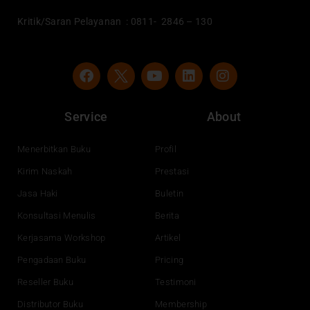
Kritik/Saran Pelayanan : 0811- 2846 – 130
F
Y
L
I
a
o
i
n
c
u
n
s
e
t
k
t
Service
About
b
u
e
a
o
b
d
g
o
e
i
r
Menerbitkan Buku
Profil
k
n
a
Kirim Naskah
Prestasi
m
Jasa Haki
Buletin
Konsultasi Menulis
Berita
Kerjasama Workshop
Artikel
Pengadaan Buku
Pricing
Reseller Buku
Testimoni
Distributor Buku
Membership