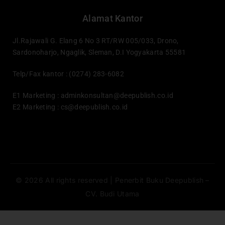
Alamat Kantor
Jl.Rajawali G. Elang 6 No 3 RT/RW 005/033, Drono,
Sardonoharjo, Ngaglik, Sleman, D.I Yogyakarta 55581
Telp/Fax kantor : (0274) 283-6082
E1 Marketing :
adminkonsultan@deepublish.co.id
E2 Marketing :
cs@deepublish.co.id
© 2026 All rights reserved | Penerbit Buku Deepublish –
CV. Budi Utama