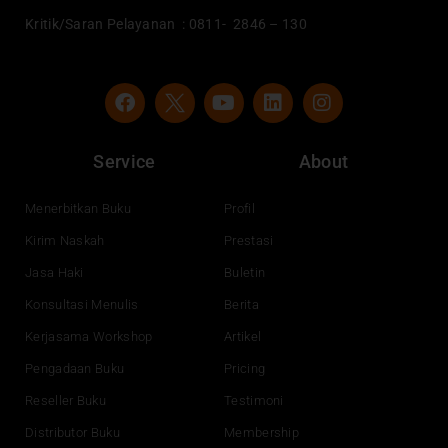
Kritik/Saran Pelayanan : 0811- 2846 – 130
F
Y
L
I
a
o
i
n
c
u
n
s
e
t
k
t
Service
About
b
u
e
a
o
b
d
g
o
e
i
r
Menerbitkan Buku
Profil
k
n
a
Kirim Naskah
Prestasi
m
Jasa Haki
Buletin
Konsultasi Menulis
Berita
Kerjasama Workshop
Artikel
Pengadaan Buku
Pricing
Reseller Buku
Testimoni
Distributor Buku
Membership