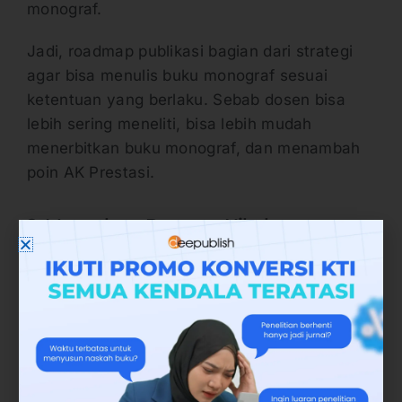
monograf.
Jadi, roadmap publikasi bagian dari strategi
agar bisa menulis buku monograf sesuai
ketentuan yang berlaku. Sebab dosen bisa
lebih sering meneliti, bisa lebih mudah
menerbitkan buku monograf, dan menambah
poin AK Prestasi.
2. Mengakses Program Hibah
Poin kedua di dalam strategi meningkatkan AK
Kumulatif dosen lewat buku monograf adalah
meraih program hibah atau program
pendanaan. Baik itu hibah kegiatan penelitian
maupun hibah penerbitan buku ilmiah
(mencakup buku monograf).