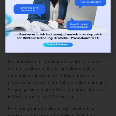
Hibah penelitian diselenggarakan banyak
pihak. Meski sifatnya kompetitif dan
peminatnya tinggi, yakni semua dosen di
Indonesia. Namun, ikut berkompetisi
meraihnya adalah keharusan dan kebutuhan
semua dosen. Sehingga menciptakan peluang
menjadi penerima hibah.
Melalui hibah inilah dosen bisa lebih leluasa
merealisasikan rencana penelitian dalam
roadmap yang disusun. Bahkan tersedia
pendanaan untuk menerbitkan buku monograf.
Sehingga bisa segera diklaim dalam laporan
BKD dan penilaian AK Prestasi.
Bersama program hibah juga, dosen bisa
meningkatkan riwayat publikasi ilmiah di