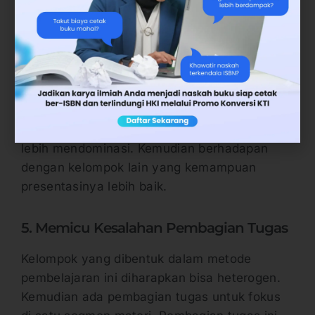
Jika tidak, maka akan ada ketimpangan dan
memberi lebih banyak dampak negatif.
4. Bisa Menimbulkan Krisis Percaya Diri
Pembelajaran jigsaw juga bisa memicu krisis
percaya diri pada siswa. Terutama siswa yang
masuk ke kelompok dimana ada siswa yang
lebih mendominasi. Kemudian berhadapan
dengan kelompok lain yang kemampuan
presentasinya lebih baik.
5. Memicu Kesalahan Pembagian Tugas
Kelompok yang dibentuk dalam metode
pembelajaran ini diharapkan bisa heterogen.
Kemudian ada pembagian tugas untuk fokus