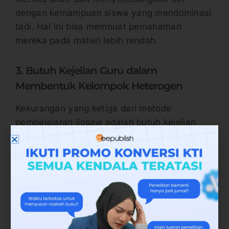
dengan kemampuan siswa yang mendominasi
tadi. Hal ini bisa membuat pemahaman
mereka pada materi lebih rendah.
3. Butuh Kejelian Guru dalam
Membentuk Kelompok Heterogen
Kekurangan yang ketiga dari metode
pembelajaran jigsaw adalah butuh kejelian
tinggi dari guru dalam membentuk kelompok.
Kelompok tersebut perlu dipastikan
heterogen.
Adanya pertemuan antara siswa yang pintar
dan yang kurang, antara yang pendiam dan
yang penuh percaya diri, dan sebagainya.