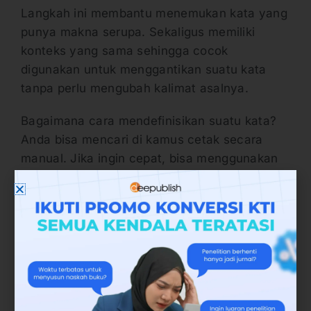
Langkah ini membantu menemukan kata yang
punya makna serupa. Sekaligus memiliki
konteks yang sama sehingga cocok
digunakan untuk menggantikan suatu kata
tanpa perlu mengubah kalimat asalnya.
Bagaimana cara mendefinisikan suatu kata?
Anda bisa mencari di kamus cetak secara
manual. Jika ingin cepat, bisa menggunakan
kamus online. Misalnya di laman resmi KBBI
(Kamus Besar Bahasa Indonesia) Online.
2. Menggunakan Tools Pencari Sinonim
Kata
Pilihan cara mencari sinonim kata yang kedua
adalah menggunakan tools pencari sinonim