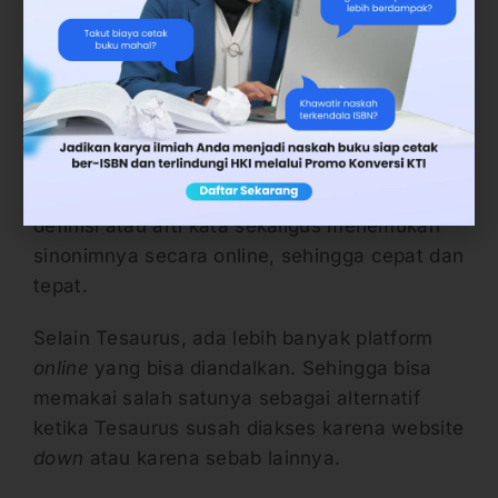
kata. Ada banyak platform, website, dan
aplikasi yang berbayar maupun gratisan
menyediakan layanan pencari sinonim.
Misalnya Tesaurus yang cukup sering
digunakan oleh akademisi dan para penulis
profesional. Tools ini membantu menemukan
definisi atau arti kata sekaligus menemukan
sinonimnya secara online, sehingga cepat dan
tepat.
Selain Tesaurus, ada lebih banyak platform
online
yang bisa diandalkan. Sehingga bisa
memakai salah satunya sebagai alternatif
ketika Tesaurus susah diakses karena website
down
atau karena sebab lainnya.