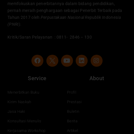
memfokuskan penerbitannya dalam bidang pendidikan,
pernah meraih penghargaan sebagai Penerbit Terbaik pada
Tahun 2017 oleh
Perpustakaan Nasional Republik Indonesia
(PNRI).
Kritik/Saran Pelayanan : 0811- 2846 – 130
F
Y
L
I
a
o
i
n
c
u
n
s
e
t
k
t
Service
About
b
u
e
a
o
b
d
g
o
e
i
r
Menerbitkan Buku
Profil
k
n
a
Kirim Naskah
Prestasi
m
Jasa Haki
Buletin
Konsultasi Menulis
Berita
Kerjasama Workshop
Artikel