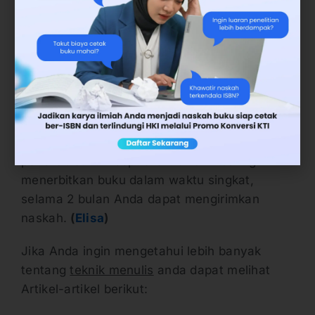
Ketiga, pasar tersier: Pasar tersier inilah yang
disebut dengan penjualan secara digital.
Khusus penulis yang mencetak buku
sebanyak 50 eksemplar, Ia akan diebookan.
Pemasaran dijual di google play dan media
social Deepublish.
Itulah beberapa keuntungan menulis buku di
penerbit buku Deepublish. Jika Anda ingin
menerbitkan buku dalam waktu singkat,
selama 2 bulan Anda dapat mengirimkan
naskah.
(
Elisa
)
Jika Anda ingin mengetahui lebih banyak
tentang
teknik menulis
anda dapat melihat
Artikel-artikel berikut: