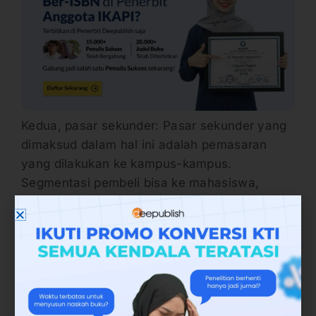
Kedua, pasar sekunder: Pasar sekunder yang
dimaksud dalam hal ini adalah pemasaran
yang dilakukan ke kampus-kampus.
Segmentasi pembeli bisa ke mahasiswa,
dosen atau rekan net promotor dan reseller
yang sudah menjalin kerjasama dengan
penerbit buku deepublish. Penerbit Deepublish
juga membantu menjualkan lewat
marketplace. Mulai dari tokopedia, bukalapak,
shoope dll.