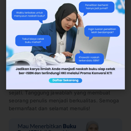
membuat buku
. Ditambah lagi, buku
yang Anda buat adalah bentuk
keabadian ilmu Anda dengan bentuk
fisik yang lain.
Maka dari itu, salah jika orang beranggapan
bahwa orang yang
cara membuat buku
adalah
orang yang sejenis kutu buku, anti-sosial,
dan profit oriented. Manfaat buku memang
sangat besar selain menunjang finansial, akan
tetapi itu bukanlah tujuan utama penulis
sejati. Tanggung jawablah yang membuat
seorang penulis menjadi berkualitas. Semoga
bermanfaat dan selamat menulis!