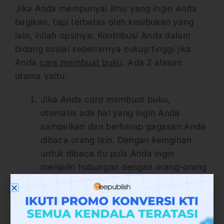
Jika Anda mempunyai ilmu yang ingin Anda
bagikan, tapi terbatas oleh kesibukan yang
lain, inilah opsinya. Kontribusi Anda dalam
bidang sosial sebenarnya cukup tinggi jika
Anda
cara membuat buku
. Ada 2 alasan
utama yaitu:
Jika Anda
cara membuat buku
,
otomatis ada hal yang ingin Anda
sampaikan dan berharap gagasan Anda
dibaca orang lain. Dengan keinginan
untuk dibaca itu pula Anda ingin
menjalin hubungan dengan orang-orang
yang mungkin tidak Anda kenal.
Jika Anda
cara membuat buku
, itu
berarti Anda telah membagi ilmu Anda
lebih banyak dari orang yang tidak
cara