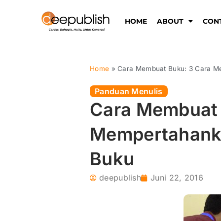
Lewati
ke
HOME
ABOUT
CON
konten
Home
»
Cara Membuat Buku: 3 Cara M
Panduan Menulis
Cara Membuat 
Mempertahank
Buku
deepublish
Juni 22, 2016