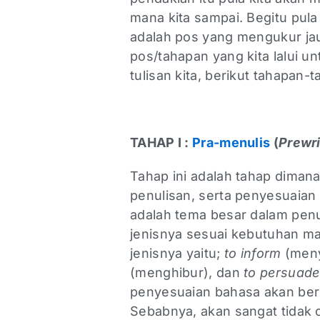
mana kita sampai. Begitu pul
adalah pos yang mengukur jauh
pos/tahapan yang kita lalui
tulisan kita, berikut tahapan-
TAHAP I :
Pra-menulis
(
Prewri
Tahap ini adalah tahap dimana
penulisan, serta penyesuaian 
adalah tema besar dalam pe
jenisnya sesuai kebutuhan ma
jenisnya yaitu;
to inform
(meny
(menghibur), dan
to persuade
penyesuaian bahasa akan berd
Sebabnya, akan sangat tidak c