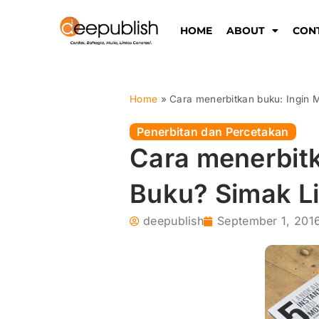
Lewati
ke
HOME
ABOUT
CON
konten
Home
»
Cara menerbitkan buku: Ingin 
Penerbitan dan Percetakan
Cara menerbitk
Buku? Simak Li
deepublish
September 1, 201