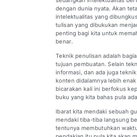
sedangkan intelektualitas ber
dengan dunia nyata. Akan teta
intelektualitas yang dibungk
tulisan yang dibukukan menjad
penting bagi kita untuk mema
benar.
Teknik penulisan adalah bagi
tujuan pembuatan. Selain tek
informasi, dan ada juga tekn
konten didalamnya lebih enak
bicarakan kali ini berfokus k
buku yang kita bahas pula ada
Ibarat kita mendaki sebuah gu
mendaki tiba-tiba langsung 
tentunya membutuhkan waktu 
pendakian itu pula kita akan