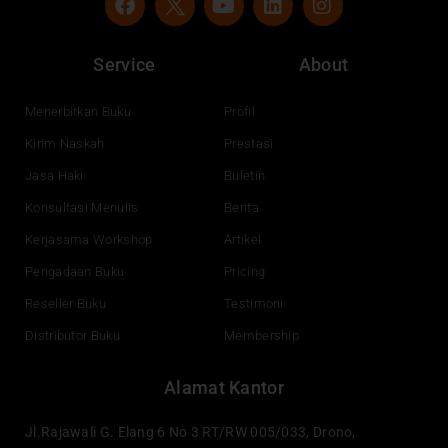
a
o
i
n
c
u
n
s
e
t
k
t
Service
About
b
u
e
a
o
b
d
g
o
e
i
r
Menerbitkan Buku
Profil
k
n
a
Kirim Naskah
Prestasi
m
Jasa Haki
Buletin
Konsultasi Menulis
Berita
Kerjasama Workshop
Artikel
Pengadaan Buku
Pricing
Reseller Buku
Testimoni
Distributor Buku
Membership
Alamat Kantor
Jl.Rajawali G. Elang 6 No 3 RT/RW 005/033, Drono,