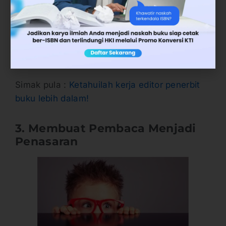
de Porter. Untuk judul buku teks, adapun
contohnya yaitu ‘Sosiologi: dengan
Pendekatan Membumi’ karya Henslin atau
‘Statistik: untuk Sains dan Teknik’ karya
Harinaldi.
Simak pula :
Ketahuilah kerja editor penerbit
buku lebih dalam!
3. Membuat Pembaca Menjadi
Penasaran