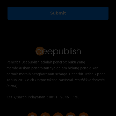
Submit
Penerbit Deepublish adalah penerbit buku yang
memfokuskan penerbitannya dalam bidang pendidikan,
pernah meraih penghargaan sebagai Penerbit Terbaik pada
Tahun 2017 oleh
Perpustakaan Nasional Republik Indonesia
(PNRI).
Kritik/Saran Pelayanan : 0811- 2846 – 130
F
Y
L
I