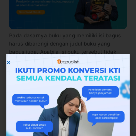
Pada dasarnya buku yang memiliki isi bagus
harus dibarengi dengan judul buku yang
bagus juga. Apabila isi buku tersebut tidak
diimbangi dengan judulnya yang bagus, maka
buku tersebut bisa menjadi sia-sia karena
tidak dilirik pembeli atau pembaca. Membuat
judul yang bombastis untuk buku populer
pada dasarnya lebih mudah daripada
membuat judul untuk buku teks.
Sebagai contohnya, judul buku populer yang
bagus yaitu ‘Rich Dad Poor Dad’ karya
Robert
Kiyosaki
atau ‘Quantum Learning’ karya Boby