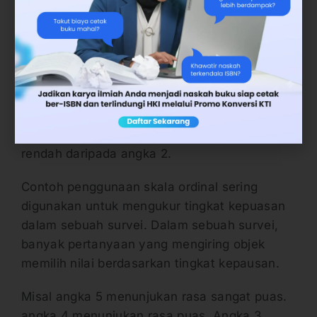
rangking di kelas di sebuah sekolah.
Skala ordinal memiliki kemiripan dengan skala
nominal. Hanya saja pada skala ordinal
kategorisasi angka yang digunakan memiliki
nilai sesuai tingkatannya. Misal angka 0
memiliki nilai lebih rendah dibandingkan nilai 1.
Begitupun dengan nilai 1 memiliki nilai lebih
rendah daripada angka 2.
Contoh penggunaan skala ordinal sering
digunakan untuk mengukur tingkat kepuasan
dalam sebuah survei. Dalam sebuah survei,
banyak pertanyaan yang mengiring objek
memilih nilai berdasarkan tingkat kepausan.
Misal angka 5 menunjukan rasa sangat puas.
angka 4 menunjukan rasa puas. Angka 3