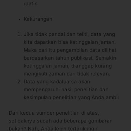
gratis
Kekurangan
Jika tidak pandai dan teliti, data yang
kita dapatkan bisa ketinggalan jaman.
Maka dari itu pengambilan data dilihat
berdasarkan tahun publikasi. Semakin
ketinggalan jaman, dianggap kurang
mengikuti zaman dan tidak relevan.
Data yang kadaluarsa akan
mempengaruhi hasil penelitian dan
kesimpulan penelitian yang Anda ambil
Dari kedua sumber penelitian di atas,
setidaknya sudah ada beberapa gambaran
bukan? Nah, Anda lebih tertarik ingin