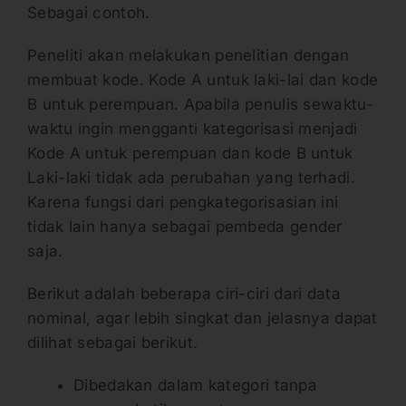
Sebagai contoh.
Peneliti akan melakukan penelitian dengan
membuat kode. Kode A untuk laki-lai dan kode
B untuk perempuan. Apabila penulis sewaktu-
waktu ingin mengganti kategorisasi menjadi
Kode A untuk perempuan dan kode B untuk
Laki-laki tidak ada perubahan yang terhadi.
Karena fungsi dari pengkategorisasian ini
tidak lain hanya sebagai pembeda gender
saja.
Berikut adalah beberapa ciri-ciri dari data
nominal, agar lebih singkat dan jelasnya dapat
dilihat sebagai berikut.
Dibedakan dalam kategori tanpa