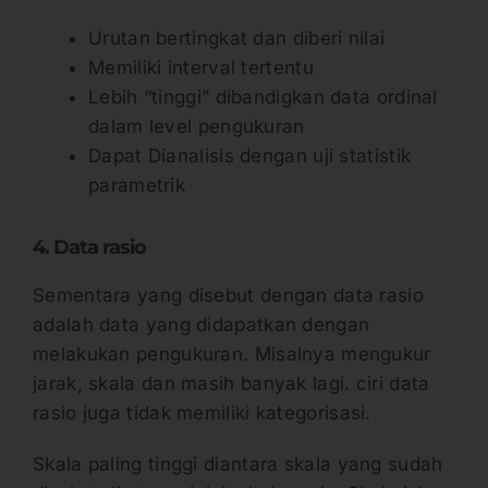
Urutan bertingkat dan diberi nilai
Memiliki interval tertentu
Lebih “tinggi” dibandigkan data ordinal
dalam level pengukuran
Dapat Dianalisis dengan uji statistik
parametrik
4. Data rasio
Sementara yang disebut dengan data rasio
adalah data yang didapatkan dengan
melakukan pengukuran. Misalnya mengukur
jarak, skala dan masih banyak lagi. ciri data
rasio juga tidak memiliki kategorisasi.
Skala paling tinggi diantara skala yang sudah