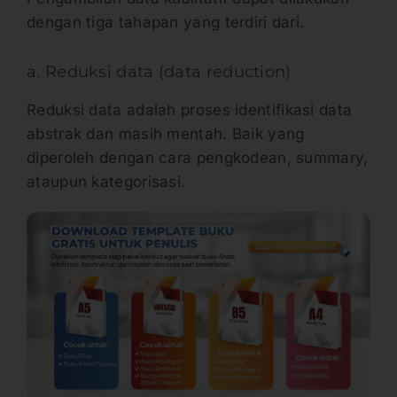
dengan tiga tahapan yang terdiri dari.
a. Reduksi data (data reduction)
Reduksi data adalah proses identifikasi data
abstrak dan masih mentah. Baik yang
diperoleh dengan cara pengkodean, summary,
ataupun kategorisasi.