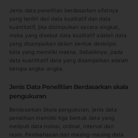
Jenis data penelitian berdasarkan sifatnya
yang terdiri dari data kualitatif dan data
kuantitatif, jika disimpulkan secara singkat,
maka yang disebut data kualitatif adalah data
yang disampaikan dalam bentuk deskripsi
kata yang memiliki makna. Sebaliknya, pada
data kuantitatif data yang disampaikan adalah
berupa angka-angka.
Jenis Data Penelitian Berdasarkan skala
pengukuran
Berdasarkan Skala pengukuran, jenis data
penelitian memiliki tiga bentuk data yang
meliputi data noinal, ordinal, interval dan
rasio. Pembahasan dari masing-masing data