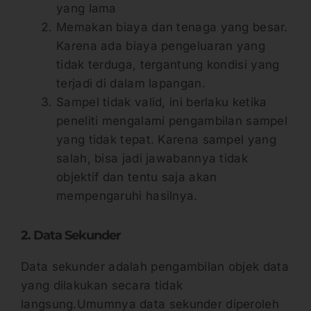
yang lama
Memakan biaya dan tenaga yang besar.
Karena ada biaya pengeluaran yang
tidak terduga, tergantung kondisi yang
terjadi di dalam lapangan.
Sampel tidak valid, ini berlaku ketika
peneliti mengalami pengambilan sampel
yang tidak tepat. Karena sampel yang
salah, bisa jadi jawabannya tidak
objektif dan tentu saja akan
mempengaruhi hasilnya.
2. Data Sekunder
Data sekunder adalah pengambilan objek data
yang dilakukan secara tidak
langsung.Umumnya data sekunder diperoleh