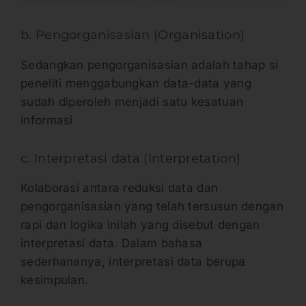
b. Pengorganisasian (Organisation)
Sedangkan pengorganisasian adalah tahap si
peneliti menggabungkan data-data yang
sudah diperoleh menjadi satu kesatuan
informasi
c. Interpretasi data (Interpretation)
Kolaborasi antara reduksi data dan
pengorganisasian yang telah tersusun dengan
rapi dan logika inilah yang disebut dengan
interpretasi data. Dalam bahasa
sederhananya, interpretasi data berupa
kesimpulan.