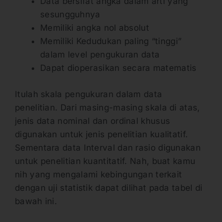
Data bersifat angka dalam arti yang
sesungguhnya
Memiliki angka nol absolut
Memiliki Kedudukan paling “tinggi”
dalam level pengukuran data
Dapat dioperasikan secara matematis
Itulah skala pengukuran dalam data
penelitian. Dari masing-masing skala di atas,
jenis data nominal dan ordinal khusus
digunakan untuk jenis penelitian kualitatif.
Sementara data Interval dan rasio digunakan
untuk penelitian kuantitatif. Nah, buat kamu
nih yang mengalami kebingungan terkait
dengan uji statistik dapat dilihat pada tabel di
bawah ini.