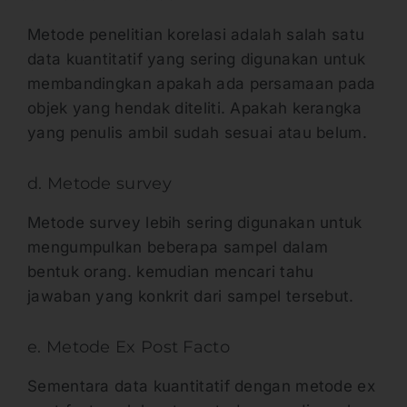
Metode penelitian korelasi adalah salah satu
data kuantitatif yang sering digunakan untuk
membandingkan apakah ada persamaan pada
objek yang hendak diteliti. Apakah kerangka
yang penulis ambil sudah sesuai atau belum.
d. Metode survey
Metode survey lebih sering digunakan untuk
mengumpulkan beberapa sampel dalam
bentuk orang. kemudian mencari tahu
jawaban yang konkrit dari sampel tersebut.
e. Metode Ex Post Facto
Sementara data kuantitatif dengan metode ex