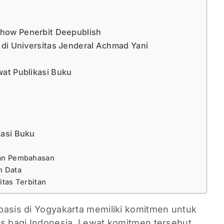
show Penerbit Deepublish
di Universitas Jenderal Achmad Yani
at Publikasi Buku
h
kasi Buku
man Pembahasan
n Data
itas Terbitan
basis di Yogyakarta memiliki komitmen untuk
as bagi Indonesia. Lewat komitmen tersebut,