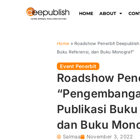
Lewati
ke
HOME
ABOUT
CON
konten
Home
»
Roadshow Penerbit Deepublish:
Buku Referensi, dan Buku Monograf”
Event Penerbit
Roadshow Pene
“Pengembangan
Publikasi Buku 
dan Buku Mono
Salmaa
November 3, 2022