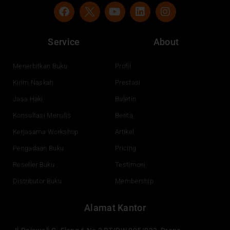
F
Y
L
I
a
o
i
n
c
u
n
s
e
t
k
t
Service
About
b
u
e
a
o
b
d
g
o
e
i
r
Menerbitkan Buku
Profil
k
n
a
Kirim Naskah
Prestasi
m
Jasa Haki
Buletin
Konsultasi Menulis
Berita
Kerjasama Workshop
Artikel
Pengadaan Buku
Pricing
Reseller Buku
Testimoni
Distributor Buku
Membership
Alamat Kantor