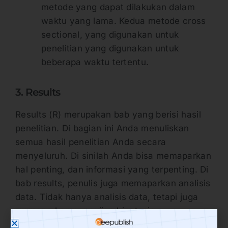
metode yang dapat dilakukan dalam
waktu yang lama. Kedua metode cross
sectional, yang digunakan untuk
penelitian yang digunakan untuk
beberapa waktu tertentu.
3. Results
Results (R) merupakan bab yang berisi hasil
penelitian. Di bagian ini Anda menuliskan
semua hasil penelitian Anda secara
menyeluruh. Di sinilah Anda bisa memaparkan
hal penting, dan informasi yang terpenting. Di
bab results, penulis juga memaparkan analisis
data. Tidak hanya analisis data, tetapi juga
memaparkan pengujian hipotesis.