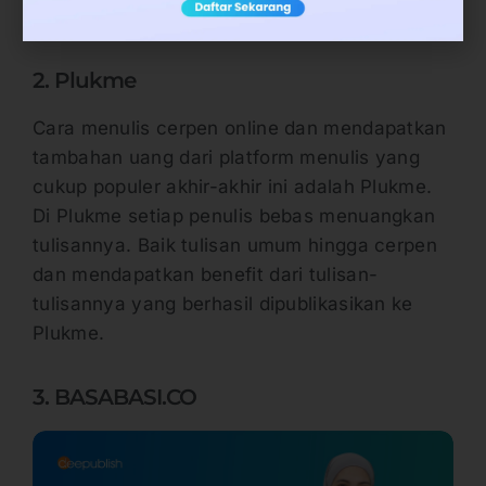
berita dan tulisan-tulisan umum lainnya.
2. Plukme
Cara menulis cerpen online dan mendapatkan
tambahan uang dari platform menulis yang
cukup populer akhir-akhir ini adalah Plukme.
Di Plukme setiap penulis bebas menuangkan
tulisannya. Baik tulisan umum hingga cerpen
dan mendapatkan benefit dari tulisan-
tulisannya yang berhasil dipublikasikan ke
Plukme.
3. BASABASI.CO