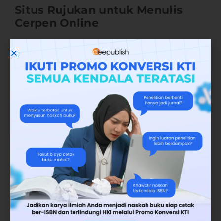
Situs Rujukan untuk Menulis
Cerpen Online
Berikut situs-situs yang bisa Anda jadikan
rujukan:
1. Vebma
Vebma adalah salah satu platform menulis
yang menurut saya cocok untuk digeluti bagi
Anda yang ingin mencoba peruntungan
dengan menulis cerpen online dan
mendapatkan bayaran. Di Vebma sebenarnya
kita tidak hanya bisa menulis dan menerbitkan
Cerpen saja melainkan kita pun bisa
menuliskan tulisan-tulisan informatif lainnya
seperti tulisan opini, edukasi hingga tulisan