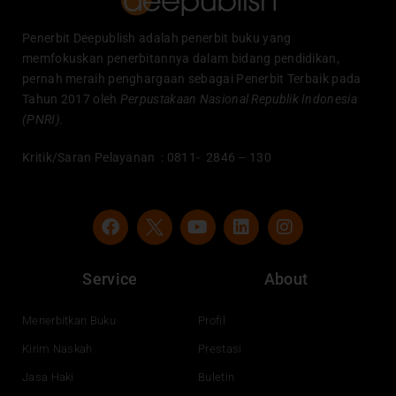
Penerbit Deepublish adalah penerbit buku yang
memfokuskan penerbitannya dalam bidang pendidikan,
pernah meraih penghargaan sebagai Penerbit Terbaik pada
Tahun 2017 oleh
Perpustakaan Nasional Republik Indonesia
(PNRI).
Kritik/Saran Pelayanan : 0811- 2846 – 130
F
Y
L
I
a
o
i
n
c
u
n
s
e
t
k
t
Service
About
b
u
e
a
o
b
d
g
o
e
i
r
Menerbitkan Buku
Profil
k
n
a
Kirim Naskah
Prestasi
m
Jasa Haki
Buletin