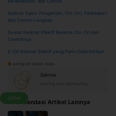
Karakteristik, dan Contoh
Kalimat Opini: Pengertian, Ciri-Ciri, Perbedaan
dan Contoh Lengkap
Syarat Kalimat Efektif Beserta Ciri-Ciri dan
Contohnya
6 Ciri Kalimat Efektif yang Perlu Diperhatikan
paragraf dalam buku
Salmaa
sharing and optimazing
Chat
Rekomendasi Artikel Lainnya