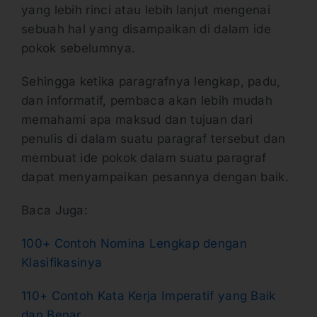
yang lebih rinci atau lebih lanjut mengenai
sebuah hal yang disampaikan di dalam ide
pokok sebelumnya.
Sehingga ketika paragrafnya lengkap, padu,
dan informatif, pembaca akan lebih mudah
memahami apa maksud dan tujuan dari
penulis di dalam suatu paragraf tersebut dan
membuat ide pokok dalam suatu paragraf
dapat menyampaikan pesannya dengan baik.
Baca Juga:
100+ Contoh Nomina Lengkap dengan
Klasifikasinya
110+ Contoh Kata Kerja Imperatif yang Baik
dan Benar