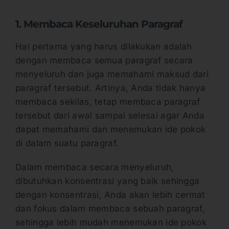
1. Membaca Keseluruhan Paragraf
Hal pertama yang harus dilakukan adalah
dengan membaca semua paragraf secara
menyeluruh dan juga memahami maksud dari
paragraf tersebut. Artinya, Anda tidak hanya
membaca sekilas, tetap membaca paragraf
tersebut dari awal sampai selesai agar Anda
dapat memahami dan menemukan ide pokok
di dalam suatu paragraf.
Dalam membaca secara menyeluruh,
dibutuhkan konsentrasi yang baik sehingga
dengan konsentrasi, Anda akan lebih cermat
dan fokus dalam membaca sebuah paragraf,
sehingga lebih mudah menemukan ide pokok