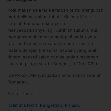
Pola makan selama Ramadan tentu mengubah
metabolisme dalam tubuh. Maka, di fase
setelah Ramadan, kita perlu
menyesuaikannya lagi. Latihlah tubuh untuk
mengonsumsi camilan setiap di waktu yang
teratur. Kemudian usahakan untuk makan
malam dengan konsumsi asupan yang lebih
ringan, seperti salad dan sejumlah makanan
lain yang kaya serat. (
Kompas
, 9 Mei 2022)
Ide Pokok: Menyesuaikan pola makan setelah
Ramadan.
Artikel Terkait:
Kalimat Efektif: Pengertian, Prinsip,