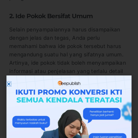
2. Ide Pokok Bersifat Umum
Selain penyampaiannya harus disampaikan
dengan jelas dan tegas, Anda perlu
memahami bahwa ide pokok tersebut harus
mengandung suatu hal yang sifatnya umum.
Artinya, ide pokok tidak boleh menyampaikan
informasi atau penjelasan yang terlalu detail
atau bahkan berbelit-belit. Ide pokok harus
disampaikan dengan jelas dan singkat,
sehingga dapat dijabarkan lagi.
Hal ini dilakukan karena ada kalimat penjelas
yang mendampingi ide pokok, di mana peran
kalimat penjelas tersebut memperinci atau
menjabarkan dan menjelaskan kembali