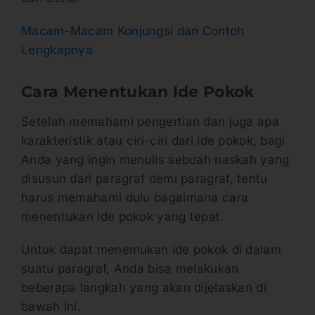
Macam-Macam Konjungsi dan Contoh
Lengkapnya
Cara Menentukan Ide Pokok
Setelah memahami pengertian dan juga apa
karakteristik atau ciri-ciri dari ide pokok, bagi
Anda yang ingin menulis sebuah naskah yang
disusun dari paragraf demi paragraf, tentu
harus memahami dulu bagaimana cara
menentukan ide pokok yang tepat.
Untuk dapat menemukan ide pokok di dalam
suatu paragraf, Anda bisa melakukan
beberapa langkah yang akan dijelaskan di
bawah ini.