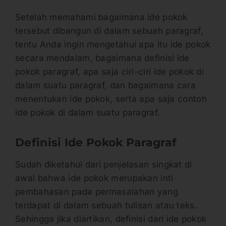
Setelah memahami bagaimana ide pokok
tersebut dibangun di dalam sebuah paragraf,
tentu Anda ingin mengetahui apa itu ide pokok
secara mendalam, bagaimana definisi ide
pokok paragraf, apa saja ciri-ciri ide pokok di
dalam suatu paragraf, dan bagaimana cara
menentukan ide pokok, serta apa saja contoh
ide pokok di dalam suatu paragraf.
Definisi Ide Pokok Paragraf
Sudah diketahui dari penjelasan singkat di
awal bahwa ide pokok merupakan inti
pembahasan pada permasalahan yang
terdapat di dalam sebuah tulisan atau teks.
Sehingga jika diartikan, definisi dari ide pokok