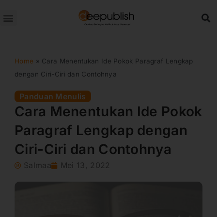
Lewati
ke
konten
Home
»
Cara Menentukan Ide Pokok Paragraf Lengkap
dengan Ciri-Ciri dan Contohnya
Panduan Menulis
Cara Menentukan Ide Pokok
Paragraf Lengkap dengan
Ciri-Ciri dan Contohnya
Salmaa
Mei 13, 2022