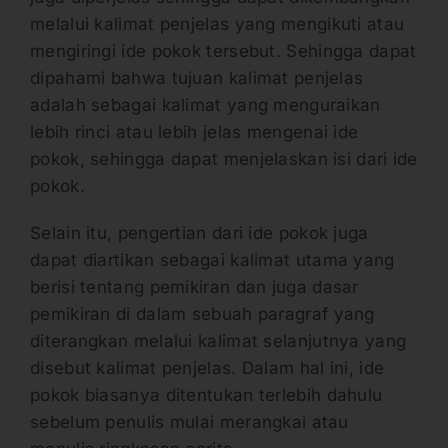
melalui kalimat penjelas yang mengikuti atau
mengiringi ide pokok tersebut. Sehingga dapat
dipahami bahwa tujuan kalimat penjelas
adalah sebagai kalimat yang menguraikan
lebih rinci atau lebih jelas mengenai ide
pokok, sehingga dapat menjelaskan isi dari ide
pokok.
Selain itu, pengertian dari ide pokok juga
dapat diartikan sebagai kalimat utama yang
berisi tentang pemikiran dan juga dasar
pemikiran di dalam sebuah paragraf yang
diterangkan melalui kalimat selanjutnya yang
disebut kalimat penjelas. Dalam hal ini, ide
pokok biasanya ditentukan terlebih dahulu
sebelum penulis mulai merangkai atau