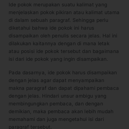
Ide pokok merupakan suatu kalimat yang
menjelaskan pokok pikiran atau kalimat utama
di dalam sebuah paragraf. Sehingga perlu
diketahui bahwa ide pokok ini harus
disampaikan oleh penulis secara jelas. Hal ini
dilakukan kaitannya dengan di mana letak
atau posisi ide pokok tersebut dan bagaimana
isi dari ide pokok yang ingin disampaikan.
Pada dasarnya, ide pokok harus disampaikan
dengan jelas agar dapat menyampaikan
makna paragraf dan dapat dipahami pembaca
dengan jelas. Hindari unsur ambigu yang
membingungkan pembaca, dan dengan
demikian, maka pembaca akan lebih mudah
memahami dan juga mengetahui isi dari
paragraf tersebut.