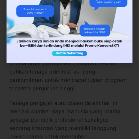
Sumber daya manusia menjadi acuan dan
bukti bahwa bagaimana perguruan tinggi
tersebut menerima dan memberikan bantuan
kepada sumber daya manusia. Sumber daya
manusia yang dimaksud adalah tenaga
pengajar dan tenaga kependidikan, termasuk
di dalamnya pustakawan, laboran, teknisi,
bahkan tenaga administrasi yang
berkomitmen untuk mencapai tujuan program
tridarma perguruan tinggi.
Tenaga pengajar atau dosen dalam hal ini
menjadi sumber daya manusia yang utama
sebagai pendidik profesional sekaligus
seorang ilmuwan yang memiliki tanggung
jawab utama untuk mengubah,