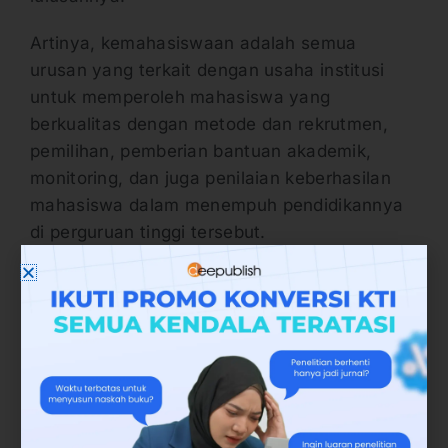
Artinya, kemahasiswaan adalah semua
urusan yang terkait dengan usaha institusi
untuk memperoleh mahasiswa yang
berkualitas dengan metode dan rekrutmen,
pemilihan, pemberian bantuan akademik,
monitoring, dan juga penilaian keberhasilan
mahasiswa dalam menempuh pendidikannya
di perguruan tinggi tersebut.
Dengan demikian, akhirnya perguruan tinggi
tersebut dinilai berhasil dalam menghasilkan
lulusan yang berkualitas dan memiliki keahlian
yang sesuai dengan kebutuhan dan juga
tuntutan di lingkungan pekerjaan.
4. Sumber Daya Manusia