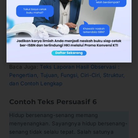
banyak orang yang mulai berkebun di depan
rumah mereka. Selain menghemat uang
belanja, sebagai antisipasi ketika terjadi
lockdown. Ketika ada pembatasan keluar
rumah seperti ke pasar beli sayur mayur, kita
tidak perlu khawatir lagi. karena kita bisa
panen dari sayuran yang ditanam di rumah.
Baca Juga:
Teks Laporan Hasil Observasi :
Pengertian, Tujuan, Fungsi, Ciri-Ciri, Struktur,
dan Contoh Lengkap
Contoh Teks Persuasif
6
Hidup bersenang-senang memang
menyenangkan. Sayangnya hidup bersenang-
senang tidak selalu tepat. Salah satunya