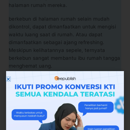
halaman rumah mereka.
berkebun di halaman rumah selain mudah
dikontrol, dapat dimanfaatkan untuk mengisi
waktu luang saat di rumah. Atau dapat
dimanfaatkan sebagai ajang refreshing.
Meskipun kelihatannya sepele, ternyata
berkebun sangat membantu ibu rumah tangga
menghemat uang.
Uang yang seharusnya membeli sayur dan
cabai yang melambung dapat dihemat.
Karena dari hasil panen di depan rumah sudah
cukup memadai. Tentu saja panen lebih segar,
karena baru saja dipanen dari pohonnya.
Tidak heran jika semenjak covid-19 muncul,