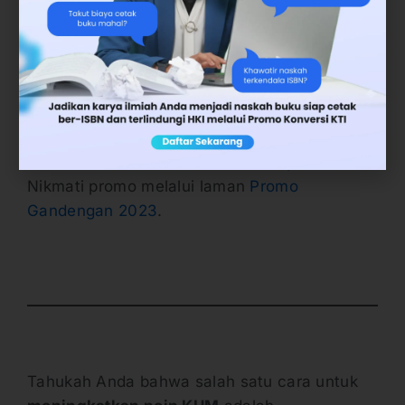
Jadi, manfaatkan segera Promo Gandengan
2023 dari Penerbit Deepublish. Promo ini
dibuka pendaftarannya dari 1-28 Februari
2023
. Selain itu, hanya 150 naskah pertama
yang berhak mengikuti promo. Jadi, jangan
lewatkan promo satu ini untuk diskon dan
cashback ekstra dari Penerbit Deepublish.
Nikmati promo melalui laman
Promo
Gandengan 2023
.
Tahukah Anda bahwa salah satu cara untuk