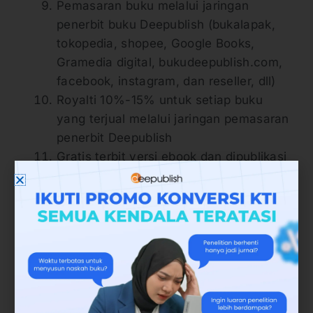
Pemasaran buku melalui jaringan
penerbit buku Deepublish (bukalapak,
tokopedia, shopee, Google Books,
Gramedia digital, bukudeepublish.com,
facebook, instagram, dan reseller, dll)
Royalti 10%-15% untuk setiap buku
yang terjual melalui jaringan pemasaran
penerbit Deepublish
Gratis terbit versi ebook dan dipublikasi
melalui Google Books dan Gramedia
digital *minimal cetak 50 eksemplar
Gratis Terindeks Google Scholar
*minimal cetak 50 eksemplar m. Diskon
biaya cetak dan juga fasilitas tambahan
(HAKI dan Cashback) sesuai dengan
paket yang diambil oleh penulis.