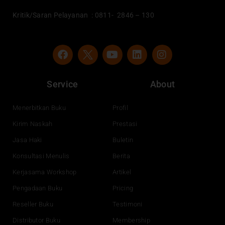
Kritik/Saran Pelayanan : 0811- 2846 – 130
F
Y
L
I
a
o
i
n
c
u
n
s
e
t
k
t
Service
About
b
u
e
a
o
b
d
g
o
e
i
r
Menerbitkan Buku
Profil
k
n
a
Kirim Naskah
Prestasi
m
Jasa Haki
Buletin
Konsultasi Menulis
Berita
Kerjasama Workshop
Artikel
Pengadaan Buku
Pricing
Reseller Buku
Testimoni
Distributor Buku
Membership