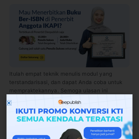
Itulah empat teknik menulis modul yang
terstandarisasi, dan dapat Anda coba untuk
mempraktekannya. Semoga ulasan ini
bermanfaat dan mempu memberi semangat
untuk Anda. (
Elisa
)
Referensi:
LKPP-UNHAS. 2015.
Bahan Ajar, Buku Ajar,