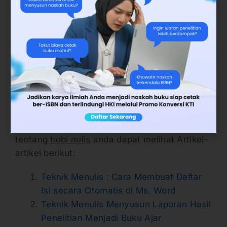
Modul dan Panduan Praktik
. Makasar.
Apakah Anda punya hobi nulis sedang atau
ingin menulis buku? Dengan menjadi
penulis
penerbit buku
Deepublish, buku Anda
kami terbitkan secara gratis. Anda cukup
mengganti biaya cetak. Silakan isi data diri
Anda
di sini
.
Jika Anda ingin mengetahui lebih banyak
tentang
hobi nulis
anda dapat melihat Artikel-
artikel berikut:
Teknik Menulis : Cara Membuat Daftar
Isi secara Otomatis di Ms. Word
Teknik Menulis Menyusun Laporan Hasil
Penelitian Menjadi Buku Ajar