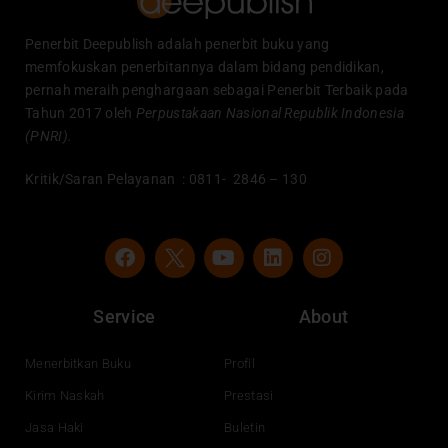
Penerbit Deepublish adalah penerbit buku yang
memfokuskan penerbitannya dalam bidang pendidikan,
pernah meraih penghargaan sebagai Penerbit Terbaik pada
Tahun 2017 oleh
Perpustakaan Nasional Republik Indonesia
(PNRI).
Kritik/Saran Pelayanan : 0811- 2846 – 130
F
Y
L
I
a
o
i
n
c
u
n
s
e
t
k
t
Service
About
b
u
e
a
o
b
d
g
o
e
i
r
Menerbitkan Buku
Profil
k
n
a
Kirim Naskah
Prestasi
m
Jasa Haki
Buletin