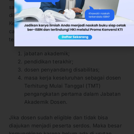
saat ada lebih banyak dosen eligible, perlu
dilakukan eliminasi. Yakni sesuai ketentuan
Kemdiktisaintek terkait urutan pemeringkatan
calon peserta serdos. Urutan pemeringkatan
tersebut di tahun 2026 ada 4. Yaitu:
jabatan akademik;
pendidikan terakhir;
dosen penyandang disabilitas;
masa kerja keseluruhan sebagai dosen
Terhitung Mulai Tanggal (TMT)
pengangkatan pertama dalam Jabatan
Akademik Dosen.
Jika dosen sudah eligible dan tidak bisa
diajukan menjadi peserta serdos. Maka besar
kemungkinan karena belum ada di urutan