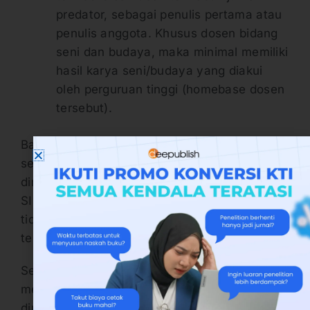
predator, sebagai penulis pertama atau
penulis anggota. Khusus dosen bidang
seni dan budaya, maka minimal memiliki
hasil karya seni/budaya yang diakui
oleh perguruan tinggi (homebase dosen
tersebut).
Bagi dosen yang sudah memenuhi syarat
serdos tersebut, maka bisa mempersiapkan
diri dengan melakukan pemutakhiran data di
SISTER. Sebab penentu dosen eligible atau
tidak adalah sistem di laman SISTER
tersebut.
Selain itu, perguruan tinggi homebase dosen
memiliki batasan jumlah dosen yang bisa
diusulkan menjadi peserta serdos. Sehingga