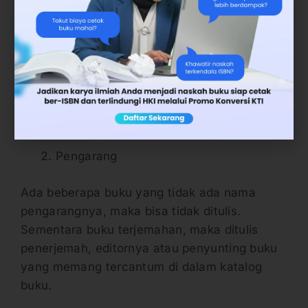
Judul Bu
k
u
Ditulis sesuai dan persis dengan judul asli
buku yang diresensi. Apabila buku tersebut
hasil terjemahan, maka judul asli dan judul
versi diterjemahkan keduanya tetap harus
dituliskan.
Pengarang
Ada beberapa buku yang tidak ada nama
pengarangnya, maka bisa tidak ditulis.
Sementara buku terjemahan, maka ditulis
penerjemah, editornya atau penyunting buku
yang memang tercantum di dalam katalog
buku.