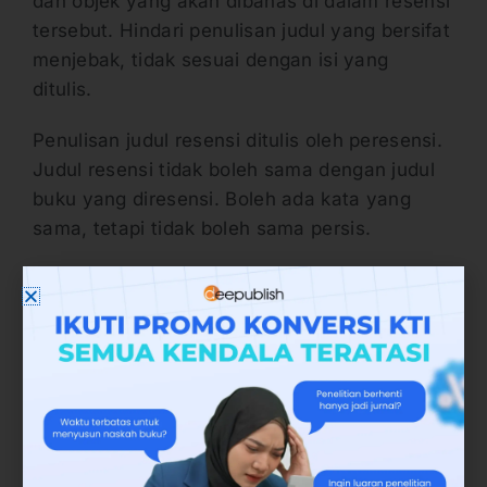
dan objek yang akan dibahas di dalam resensi
tersebut. Hindari penulisan judul yang bersifat
menjebak, tidak sesuai dengan isi yang
ditulis.
Penulisan judul resensi ditulis oleh peresensi.
Judul resensi tidak boleh sama dengan judul
buku yang diresensi. Boleh ada kata yang
sama, tetapi tidak boleh sama persis.
2. Identitas Buku
Unsur menulis buku resensi yang kedua
adalah menyertakan
identitas buku
atau
disebut juga dengan data buku. Data-data
buku itu sendiri memiliki beberapa elemen
yang wajib ada, diantaranya sebagai berikut.