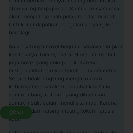
semua berbaur menyatu saling bertabrakan
atau saling berpapasan. Semua sensasi rasa
akan menjadi sebuah pelajaran dan hikmah.
Untuk mendapatkan pengalaman yang lebih
baik lagi.
Salah satunya novel berjudul secawan impian
kasih karya Tommy Indra. Novel ini disebut
juga novel yang cukup unik. Karena
menghadirkan banyak tokoh di dalam cerita.
Secara tidak langsung mengajar akan
keberagaman karakter. Padahal kita tahu,
semakin banyak tokoh yang dihadirkan,
semakin sulit dalam menuliskannya. Karena
karakter dari masing-masing tokoh haruslah
Chat
kuat.
satu sisi memang baik, sisi yang lain terlalu