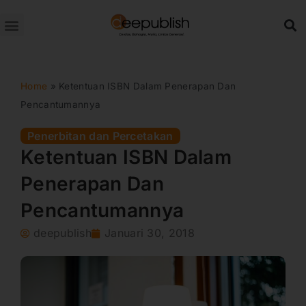
Lewati
ke
konten
Home
»
Ketentuan ISBN Dalam Penerapan Dan
Pencantumannya
Penerbitan dan Percetakan
Ketentuan ISBN Dalam
Penerapan Dan
Pencantumannya
deepublish
Januari 30, 2018