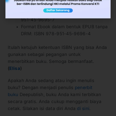
: ISBN 978-602-291-380-1
Format Ebook dalam PDF: ISBN 978-
951-45-9695-7
Format Ebook dalam bentuk EPUB tanpa
DRM: ISBN 978-951-45-9696-4
Itulah ketujuh ketentuan ISBN yang bisa Anda
gunakan sebagai pegangan untuk
menerbitkan buku. Semoga bermanfaat.
(
Elisa
)
Apakah Anda sedang atau ingin menulis
buku? Dengan menjadi penulis
penerbit
buku
Deepublish, buku Anda kami terbitkan
secara gratis. Anda cukup mengganti biaya
cetak. Silakan isi data diri Anda
di sini
.