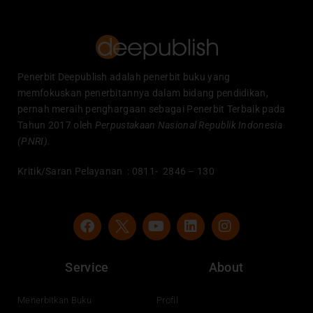
Penerbit Deepublish adalah penerbit buku yang
memfokuskan penerbitannya dalam bidang pendidikan,
pernah meraih penghargaan sebagai Penerbit Terbaik pada
Tahun 2017 oleh
Perpustakaan Nasional Republik Indonesia
(PNRI).
Kritik/Saran Pelayanan : 0811- 2846 – 130
F
Y
L
I
a
o
i
n
c
u
n
s
e
t
k
t
Service
About
b
u
e
a
o
b
d
g
o
e
i
r
Menerbitkan Buku
Profil