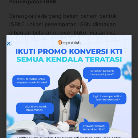
Penempatan ISBN
Barangkali ada yang belum paham bentuk
ISBN? Lokasi penempatan ISBN diletakan
dibagian belakang cover buku. Biasannya
ditandai dengan barcode dibagian bawah.
Selain di sisi belakang, juga terdapat di bagian
halaman hak cipta atau copyright.
Terkait penempatan ISBN untuk publikasi
elektronik diletakan di judul. Tepatnya di
tampilan pertama seperti di compact disc dan
terbitan online. Bisa juga digunakan di layar
yang digunakan untuk menampilkan judul.
Berikut contoh penulisan ISBN yang dikutip
dari Perpustakaan Nasional RI (2017)
Sayap-sayap patah (Sumber Elektronis)