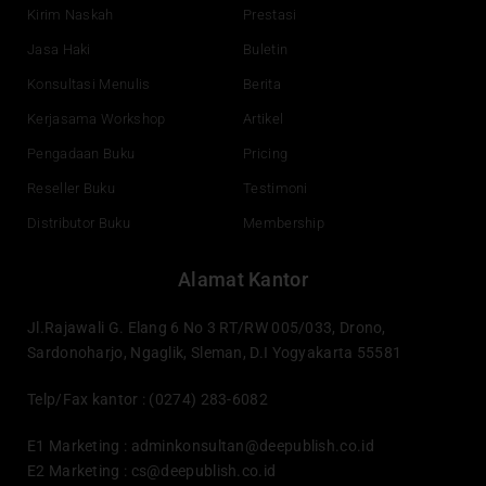
k
n
a
Kirim Naskah
Prestasi
m
Jasa Haki
Buletin
Konsultasi Menulis
Berita
Kerjasama Workshop
Artikel
Pengadaan Buku
Pricing
Reseller Buku
Testimoni
Distributor Buku
Membership
Alamat Kantor
Jl.Rajawali G. Elang 6 No 3 RT/RW 005/033, Drono,
Sardonoharjo, Ngaglik, Sleman, D.I Yogyakarta 55581
Telp/Fax kantor : (0274) 283-6082
E1 Marketing :
adminkonsultan@deepublish.co.id
E2 Marketing :
cs@deepublish.co.id