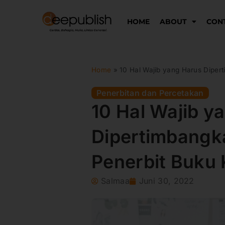
Lewati
ke
HOME
ABOUT
CON
konten
Home
»
10 Hal Wajib yang Harus Diper
Penerbitan dan Percetakan
10 Hal Wajib y
Dipertimbang
Penerbit Buku 
Salmaa
Juni 30, 2022