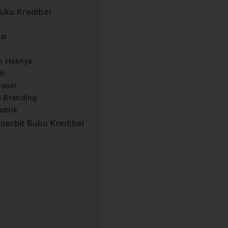
uku Kredibel
mal
an Haknya
ah
esuai
l Branding
Publik
nerbit Buku Kredibel