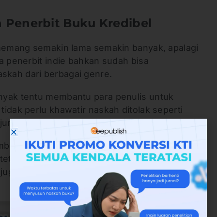
 Penerbit Buku Kredibel
 memang semakin lama semakin banyak, apalagi
a penerbit indie bahkan sudah bisa
skah dari berbagai genre.
nyak tentu membantu para penulis untuk
idak perlu khawatir naskah ditolak seperti
 jumlah pesaing sangat ketat.
beri jaminan naskah yang dikirimkan pasti
 tetap mengikuti proses yang sesuai standar
juga bisa diterima oleh masyarakat luas,