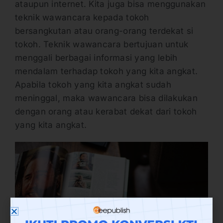
ataupun internet. Kita juga bisa menggunakan
teknik wawancara kepada tokoh
bersangkutan atau orang-orang terdekat si
tokoh. Teknik wawancara bertujuan untuk
menggali berbagai informasi yang lebih
mendalam terhadap tokoh yang kita angkat.
Apabila tokoh yang kita angkat sudah
meninggal, maka wawancara bisa dilakukan
dengan orang atau kerabat dekat dari tokoh
yang kita angkat.