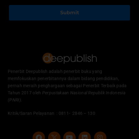
Submit
Penerbit Deepublish adalah penerbit buku yang
memfokuskan penerbitannya dalam bidang pendidikan,
pernah meraih penghargaan sebagai Penerbit Terbaik pada
Tahun 2017 oleh
Perpustakaan Nasional Republik Indonesia
(PNRI).
Kritik/Saran Pelayanan : 0811- 2846 – 130
F
Y
L
I