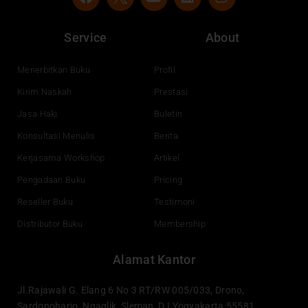
a
o
i
n
c
u
n
s
e
t
k
t
Service
About
b
u
e
a
o
b
d
g
o
e
i
r
Menerbitkan Buku
Profil
k
n
a
Kirim Naskah
Prestasi
m
Jasa Haki
Buletin
Konsultasi Menulis
Berita
Kerjasama Workshop
Artikel
Pengadaan Buku
Pricing
Reseller Buku
Testimoni
Distributor Buku
Membership
Alamat Kantor
Jl.Rajawali G. Elang 6 No 3 RT/RW 005/033, Drono,
Sardonoharjo, Ngaglik, Sleman, D.I Yogyakarta 55581