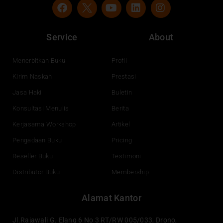
F
Y
L
I
a
o
i
n
c
u
n
s
e
t
k
t
Service
About
b
u
e
a
o
b
d
g
o
e
i
r
Menerbitkan Buku
Profil
k
n
a
Kirim Naskah
Prestasi
m
Jasa Haki
Buletin
Konsultasi Menulis
Berita
Kerjasama Workshop
Artikel
Pengadaan Buku
Pricing
Reseller Buku
Testimoni
Distributor Buku
Membership
Alamat Kantor
Jl.Rajawali G. Elang 6 No 3 RT/RW 005/033, Drono,