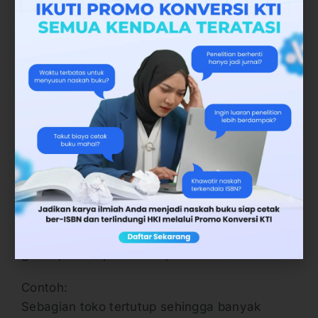
Mahasiswa perguruan tinggi yang terkenal itu
menerima hadiah (salah).
Mahasiswa perguruan tinggi terkenal itu
menerima hadiah (benar).
Pada contoh di atas kata yang hanya
pemborosan kata. Sebab, tanpa kata yang
kalimat sudah bisa berdiri sendiri dan jelas.
Kemudian kata berpasangan harus sesuai,
dan menghindari peniadaan preposisi.
Singkatnya, ketepatan adalah memastikan
bahwa kalimat itu tidak menimbulkan tafsir
ganda, dan tepat dalam pilihan kata.
Contoh:
Sebagian toko tertutup sehingga banyak