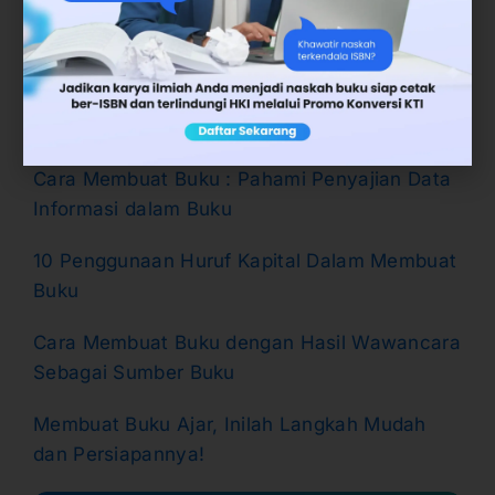
Silakan isi data diri Anda
di sini
.
Jika Anda ingin mengetahui lebih banyak
tentang
teknik menulis
anda dapat melihat
Artikel-artikel berikut:
Cara Membuat Buku : Pahami Penyajian Data
Informasi dalam Buku
10 Penggunaan Huruf Kapital Dalam Membuat
Buku
Cara Membuat Buku dengan Hasil Wawancara
Sebagai Sumber Buku
Membuat Buku Ajar, Inilah Langkah Mudah
dan Persiapannya!