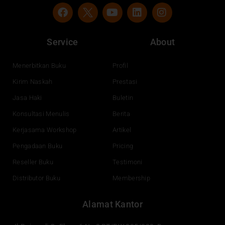
F
Y
L
I
a
o
i
n
c
u
n
s
e
t
k
t
Service
About
b
u
e
a
o
b
d
g
o
e
i
r
Menerbitkan Buku
Profil
k
n
a
Kirim Naskah
Prestasi
m
Jasa Haki
Buletin
Konsultasi Menulis
Berita
Kerjasama Workshop
Artikel
Pengadaan Buku
Pricing
Reseller Buku
Testimoni
Distributor Buku
Membership
Alamat Kantor