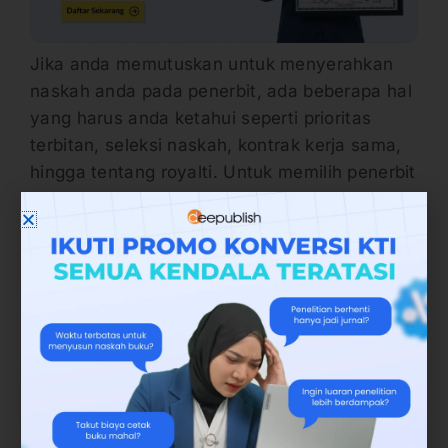
Jika anda memutuskan untuk menyerahkan
naskah anda pada penerbit, ada beberapa hal
yang harus anda ketahui seperti prioritas
terbitan, seleksi naskah, kontrak kerja sama,
hingga tentang royalti. Untuk memilih penerbit
anda harus menyesuaikan dengan topik
pembahasan pada buku anda. Karena ada
beberapa penerbit yang hanya focus pada
karya-karya popular seperti novel. Ada juga
yang fokus pada buku-buku akademik.
Apakah Anda sedang atau ingin menerbitkan
buku? Dengan menjadi penulis
penerbit buku
Deepublish, buku Anda kami terbitkan secara
gratis. Anda cukup mengganti biaya cetak.