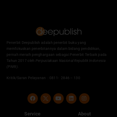
Penerbit Deepublish adalah penerbit buku yang
memfokuskan penerbitannya dalam bidang pendidikan,
pernah meraih penghargaan sebagai Penerbit Terbaik pada
Tahun 2017 oleh
Perpustakaan Nasional Republik Indonesia
(PNRI).
Kritik/Saran Pelayanan : 0811- 2846 – 130
F
Y
L
I
a
o
i
n
c
u
n
s
e
t
k
t
Service
About
b
u
e
a