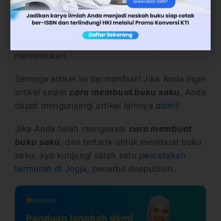
dalam buku saku Anda. Gambar dengan
resolusi rendah, atau yang susah dilihat juga
tidak dapat membantu banyak dalam hal ini.
Kreatifitas Anda dalam poin ini sangatlah
menentukan.
Semoga artikel ini bermanfaat! Jika Anda ingin
artikel selain
cara membuat buku saku
, Anda
dapat mengunjungi artikel lainnya
disini
!
Jika Anda telah menguasai
cara membuat
buku saku
, dan tertarik untuk membuat buku
saku, ayo kunjungi salah satu
percetakan
termurah di Jogja
, penerbit deepublish.