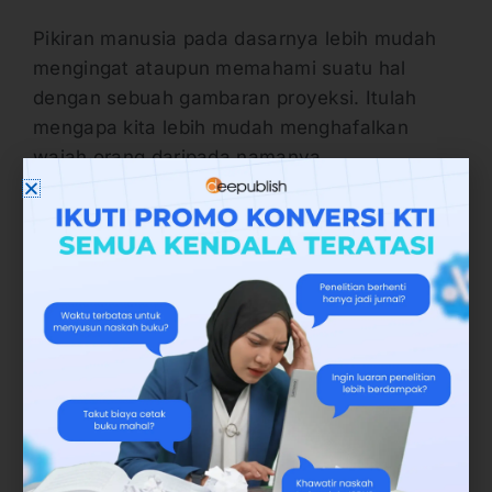
Pikiran manusia pada dasarnya lebih mudah
mengingat ataupun memahami suatu hal
dengan sebuah gambaran proyeksi. Itulah
mengapa kita lebih mudah menghafalkan
wajah orang daripada namanya.
Misalkan, jika Anda membuat buku saku
tentang simpul tali kreatif tanpa membuat
ilustrasi sedikit pun, maka Anda telah
menyesatkan banyak umat. Apalagi target
pasar Anda adalah anak-anak yang ingin
belajar simpul tali, bayangkan berapa bulan
yang harus ditempuh oleh si anak hanya
untuk membuat satu buah simpul tali?
Maka dari itu, berikanlah ilustrasi yang jelas