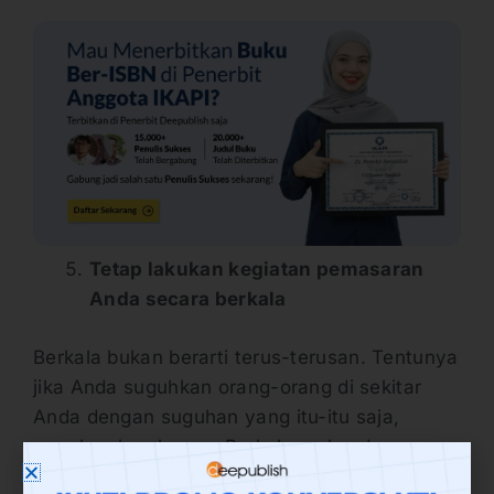
Tetap lakukan kegiatan pemasaran
Anda secara berkala
Berkala bukan berarti terus-terusan. Tentunya
jika Anda suguhkan orang-orang di sekitar
Anda dengan suguhan yang itu-itu saja,
mereka akan bosan. Berkala maksudnya
adalah pemasaran Anda dilakukan secara