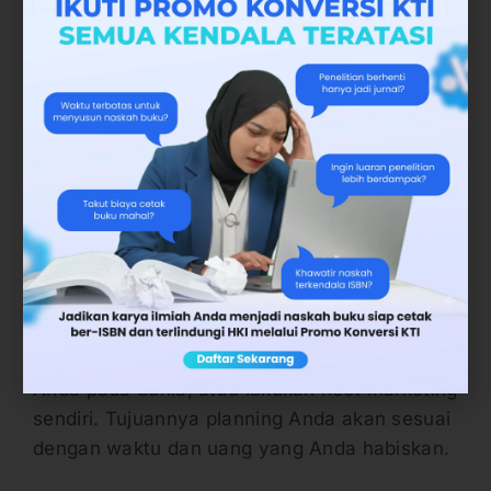
terjadwal dan teratur. Misalkan di grup A anda
sudah sering melakukan promosi, mulailah
pindah ke grup B, dan begitu seterusnya.
Jikalau ternyata di grup A lebih potensial,
perbarui konten-konten promosi Anda menjadi
lebih menarik.
Pada dasarnya, cara menerbitkan buku sendiri
(self Publishing) itu pemasarannya memang
tidak mudah. Dibutuhkan waktu yang tidak
sedikit untuk menguasai pangsa pasar. Jika
Anda punya modal lebih, Sewa agen
marketing untuk membantu meluncurkan buku
Anda pada dunia, atau lakukan riset marketing
sendiri. Tujuannya planning Anda akan sesuai
dengan waktu dan uang yang Anda habiskan.