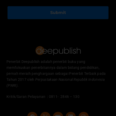
Submit
Penerbit Deepublish adalah penerbit buku yang
memfokuskan penerbitannya dalam bidang pendidikan,
pernah meraih penghargaan sebagai Penerbit Terbaik pada
Tahun 2017 oleh
Perpustakaan Nasional Republik Indonesia
(PNRI).
Kritik/Saran Pelayanan : 0811- 2846 – 130
F
Y
L
I