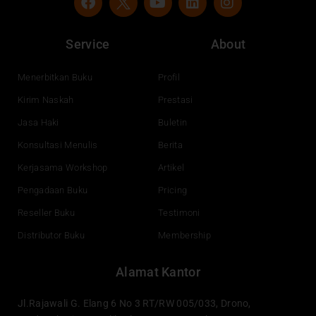
a
o
i
n
c
u
n
s
e
t
k
t
Service
About
b
u
e
a
o
b
d
g
o
e
i
r
Menerbitkan Buku
Profil
k
n
a
Kirim Naskah
Prestasi
m
Jasa Haki
Buletin
Konsultasi Menulis
Berita
Kerjasama Workshop
Artikel
Pengadaan Buku
Pricing
Reseller Buku
Testimoni
Distributor Buku
Membership
Alamat Kantor
Jl.Rajawali G. Elang 6 No 3 RT/RW 005/033, Drono,