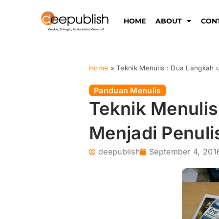
Lewati
ke
HOME
ABOUT
CON
konten
Home
»
Teknik Menulis : Dua Langkah 
Panduan Menulis
Teknik Menulis
Menjadi Penul
deepublish
September 4, 201